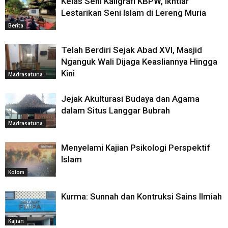
Kelas Seni Kaligrafi KBPW, Ikhtiar
Lestarikan Seni Islam di Lereng Muria
Berita
Telah Berdiri Sejak Abad XVI, Masjid
Nganguk Wali Dijaga Keasliannya Hingga
Kini
Madrasatuna
Jejak Akulturasi Budaya dan Agama
dalam Situs Langgar Bubrah
Madrasatuna
Menyelami Kajian Psikologi Perspektif
Islam
Kolom
Kurma: Sunnah dan Kontruksi Sains Ilmiah
Kajian