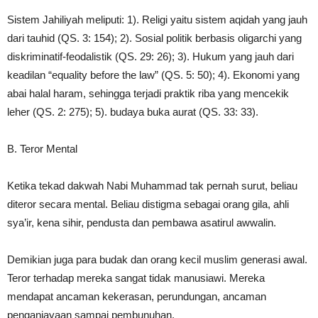
Sistem Jahiliyah meliputi: 1). Religi yaitu sistem aqidah yang jauh
dari tauhid (QS. 3: 154); 2). Sosial politik berbasis oligarchi yang
diskriminatif-feodalistik (QS. 29: 26); 3). Hukum yang jauh dari
keadilan “equality before the law” (QS. 5: 50); 4). Ekonomi yang
abai halal haram, sehingga terjadi praktik riba yang mencekik
leher (QS. 2: 275); 5). budaya buka aurat (QS. 33: 33).
B. Teror Mental
Ketika tekad dakwah Nabi Muhammad tak pernah surut, beliau
diteror secara mental. Beliau distigma sebagai orang gila, ahli
sya’ir, kena sihir, pendusta dan pembawa asatirul awwalin.
Demikian juga para budak dan orang kecil muslim generasi awal.
Teror terhadap mereka sangat tidak manusiawi. Mereka
mendapat ancaman kekerasan, perundungan, ancaman
penganiayaan sampai pembunuhan.