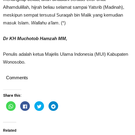
Alhamdulillah, hijrah beliau selamat sampai Yatsrib (Madinah),
meskipun sempat tersusul Suraqah bin Malik yang kemudian
masuk Islam.
Wallahu a’lam
. (*)
Dr KH Muchotob Hamzah MM,
Penulis adalah ketua Majelis Ulama Indonesia (MUI) Kabupaten
Wonosobo.
Comments
Share this:
Click
Click
Click
Click
to
to
to
to
share
share
share
share
on
on
on
on
WhatsApp
Facebook
Twitter
Telegram
(Opens
(Opens
(Opens
(Opens
in
in
in
in
new
new
new
new
Related
window)
window)
window)
window)