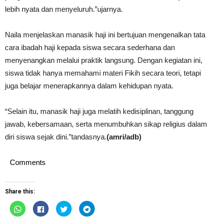
lebih nyata dan menyeluruh.”ujarnya.
Naila menjelaskan manasik haji ini bertujuan mengenalkan tata
cara ibadah haji kepada siswa secara sederhana dan
menyenangkan melalui praktik langsung. Dengan kegiatan ini,
siswa tidak hanya memahami materi Fikih secara teori, tetapi
juga belajar menerapkannya dalam kehidupan nyata.
“Selain itu, manasik haji juga melatih kedisiplinan, tanggung
jawab, kebersamaan, serta menumbuhkan sikap religius dalam
diri siswa sejak dini.”tandasnya.
(amri/adb)
Comments
Share this:
Click
Click
Click
Click
to
to
to
to
share
share
share
share