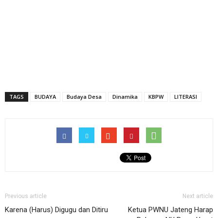
TAGS
BUDAYA
Budaya Desa
Dinamika
KBPW
LITERASI
Previous article
Next article
Karena (Harus) Digugu dan Ditiru
Ketua PWNU Jateng Harap