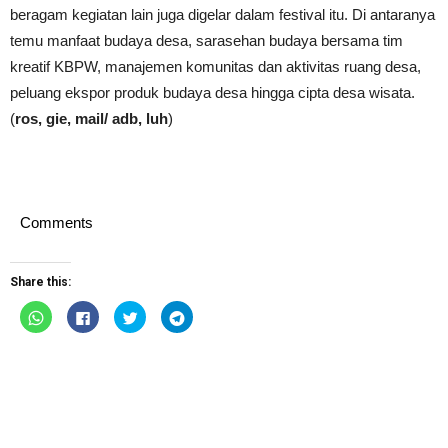
beragam kegiatan lain juga digelar dalam festival itu. Di antaranya
temu manfaat budaya desa, sarasehan budaya bersama tim
kreatif KBPW, manajemen komunitas dan aktivitas ruang desa,
peluang ekspor produk budaya desa hingga cipta desa wisata.
(
ros, gie, mail/ adb, luh
)
Comments
Share this:
Click
Click
Click
Click
to
to
to
to
share
share
share
share
on
on
on
on
WhatsApp
Facebook
Twitter
Telegram
(Opens
(Opens
(Opens
(Opens
in
in
in
in
new
new
new
new
window)
window)
window)
window)