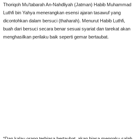
Thoriqoh Mu’tabarah An-Nahdliyah (Jatman) Habib Muhammad
Luthfi bin Yahya menerangkan esensi ajaran tasawuf yang
dicontohkan dalam bersuci (thaharah). Menurut Habib Luthfi,
buah dari bersuci secara benar sesuai syariat dan tarekat akan
menghasilkan perilaku baik seperti gemar bertaubat.
“Dan kalau orang terbiasa bertaubat, akan biasa mengaku salah.