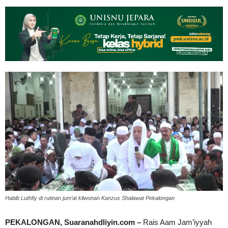
Habib Luthfiy di rutinan jum’at kliwonan Kanzus Shalawat Pekalongan
PEKALONGAN, Suaranahdliyin.com –
Rais Aam Jam’iyyah