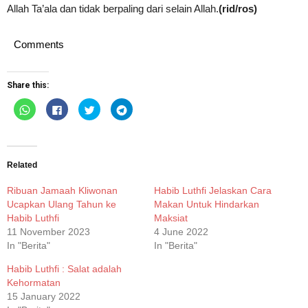
Allah Ta’ala dan tidak berpaling dari selain Allah.
(rid/ros)
Comments
Share this:
Click
Click
Click
Click
to
to
to
to
share
share
share
share
on
on
on
on
WhatsApp
Facebook
Twitter
Telegram
(Opens
(Opens
(Opens
(Opens
in
in
in
in
new
new
new
new
Related
window)
window)
window)
window)
Ribuan Jamaah Kliwonan
Habib Luthfi Jelaskan Cara
Ucapkan Ulang Tahun ke
Makan Untuk Hindarkan
Habib Luthfi
Maksiat
11 November 2023
4 June 2022
In "Berita"
In "Berita"
Habib Luthfi : Salat adalah
Kehormatan
15 January 2022