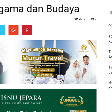
ragama dan Budaya
T
2017
0
PC
er
To
Ko
T
Az
17
d
Ha
K