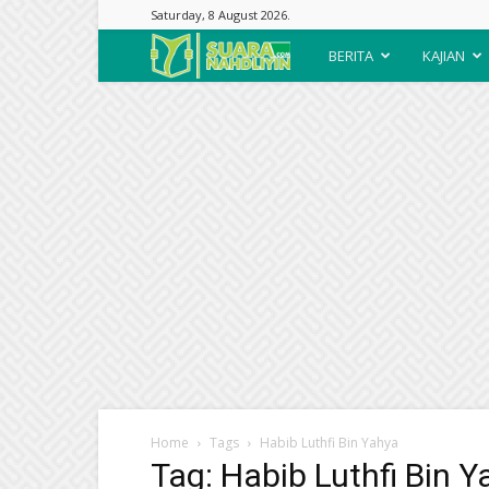
Saturday, 8 August 2026.
Suara
BERITA
KAJIAN
Nahdliyin
Home
Tags
Habib Luthfi Bin Yahya
Tag: Habib Luthfi Bin 