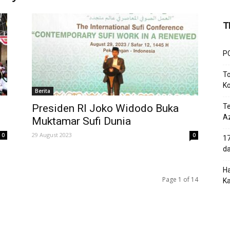
T
PC
To
Ko
Berita
Presiden RI Joko Widodo Buka
T
Az
Muktamar Sufi Dunia
29 August 2023
0
0
17
d
Ha
Page 1 of 14
K