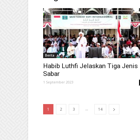
Berita
Habib Luthfi Jelaskan Tiga Jenis
Sabar
1 September 2023
...
1
2
3
14