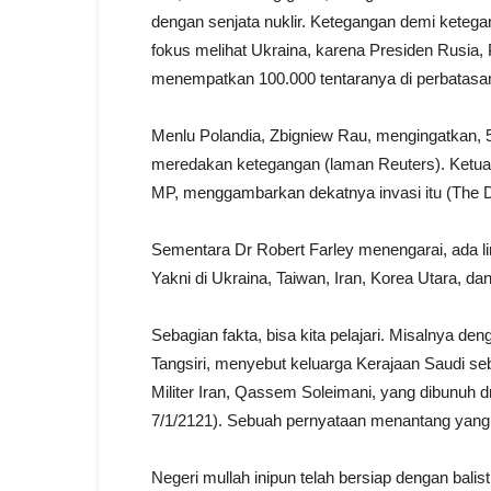
dengan senjata nuklir. Ketegangan demi ketega
fokus melihat Ukraina, karena Presiden Rusia, P
menempatkan 100.000 tentaranya di perbatasa
Menlu Polandia, Zbigniew Rau, mengingatkan,
meredakan ketegangan (laman Reuters). Ketu
MP, menggambarkan dekatnya invasi itu (The Da
Sementara Dr Robert Farley menengarai, ada lim
Yakni di Ukraina, Taiwan, Iran, Korea Utara, da
Sebagian fakta, bisa kita pelajari. Misalnya den
Tangsiri, menyebut keluarga Kerajaan Saudi s
Militer Iran, Qassem Soleimani, yang dibunuh
7/1/2121). Sebuah pernyataan menantang yang
Negeri mullah inipun telah bersiap dengan balis