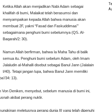
T
Ketika Allah akan menjadikan Nabi Adam sebagai
Az
khalifah di bumi, Malaikat telah berasumsi dan
menyampaikan kepada Allah bahwa manusia akan
membuat 2F, yakni “Fasad dan Faskuddimaa'”
sebagaimana penghuni bumi sebelumnya (QS. Al-
Baqarah/2: 30).
Namun Allah berfirman, bahwa Ia Maha Tahu di balik
semua itu. Penghuni bumi sebelum Adam, oleh Imam
Jalaludin al-Mahalli disebut sebagai Banul Jann (Jalalain
I/40). Tetapi jangan lupa, bahwa Banul Jann memiliki
’/34: 13).
h Von Deniken, menyebut, sebelum manusia di bumi ini,
nah akibat perang nuklir.
ungkinan meletusnya perang dunia III yang telah dipenuhi