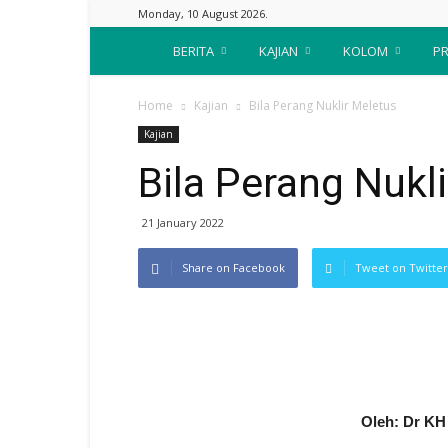
Monday, 10 August 2026.
Suara
BERITA
KAJIAN
KOLOM
PR
Nahdliyin
Home
Kajian
Bila Perang Nuklir Meletus
Kajian
Bila Perang Nukl
21 January 2022
Share on Facebook
Tweet on Twitter
Oleh: Dr K