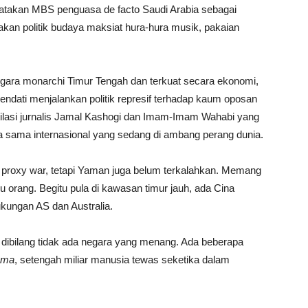
yatakan MBS penguasa de facto Saudi Arabia sebagai
akan politik budaya maksiat hura-hura musik, pakaian
negara monarchi Timur Tengah dan terkuat secara ekonomi,
Kendati menjalankan politik represif terhadap kaum oposan
 mutilasi jurnalis Jamal Kashogi dan Imam-Imam Wahabi yang
ja sama internasional yang sedang di ambang perang dunia.
si proxy war, tetapi Yaman juga belum terkalahkan. Memang
 orang. Begitu pula di kawasan timur jauh, ada Cina
ungan AS dan Australia.
t dibilang tidak ada negara yang menang. Ada beberapa
ama
, setengah miliar manusia tewas seketika dalam