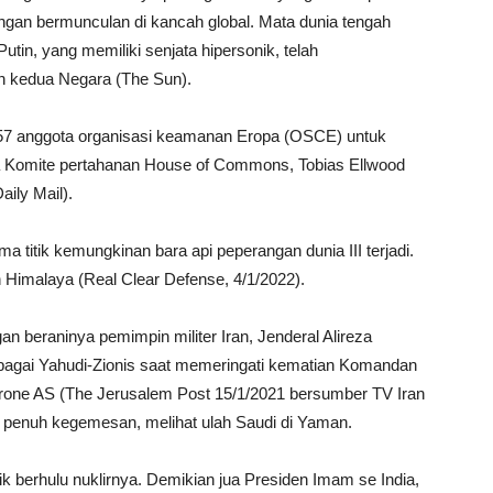
ngan bermunculan di kancah global. Mata dunia tengah
utin, yang memiliki senjata hipersonik, telah
n kedua Negara (The Sun).
 57 anggota organisasi keamanan Eropa (OSCE) untuk
a Komite pertahanan House of Commons, Tobias Ellwood
ily Mail).
a titik kemungkinan bara api peperangan dunia III terjadi.
n Himalaya (Real Clear Defense, 4/1/2022).
gan beraninya pemimpin militer Iran, Jenderal Alireza
ebagai Yahudi-Zionis saat memeringati kematian Komandan
 drone AS (The Jerusalem Post 15/1/2021 bersumber TV Iran
 penuh kegemesan, melihat ulah Saudi di Yaman.
tik berhulu nuklirnya. Demikian jua Presiden Imam se India,