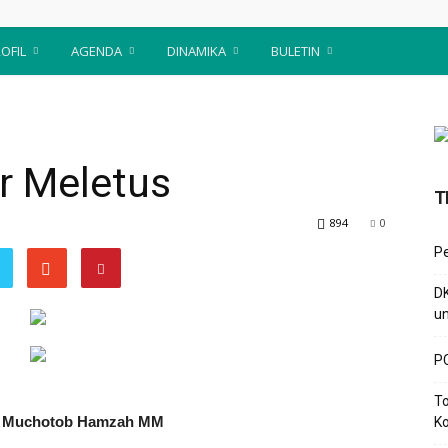
OFIL
AGENDA
DINAMIKA
BULETIN
ir Meletus
T
894
0
P
D
un
PC
To
H Muchotob Hamzah MM
Ko