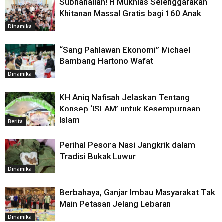
Subhanallah! H Mukhlas Selenggarakan
Khitanan Massal Gratis bagi 160 Anak
Dinamika
“Sang Pahlawan Ekonomi” Michael
Bambang Hartono Wafat
Dinamika
KH Aniq Nafisah Jelaskan Tentang
Konsep ‘ISLAM’ untuk Kesempurnaan
Islam
Berita
Perihal Pesona Nasi Jangkrik dalam
Tradisi Bukak Luwur
Dinamika
Berbahaya, Ganjar Imbau Masyarakat Tak
Main Petasan Jelang Lebaran
Dinamika