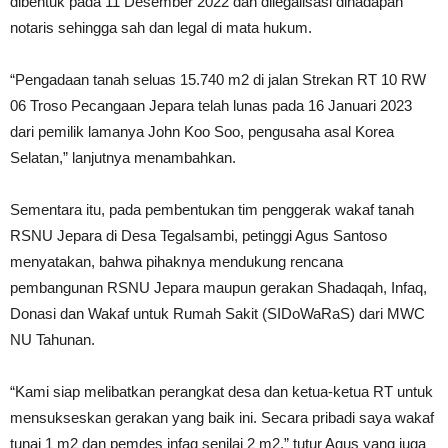
dibentuk pada 11 Desember 2022 dan dilegalisasi dihadapan
notaris sehingga sah dan legal di mata hukum.
“Pengadaan tanah seluas 15.740 m2 di jalan Strekan RT 10 RW
06 Troso Pecangaan Jepara telah lunas pada 16 Januari 2023
dari pemilik lamanya John Koo Soo, pengusaha asal Korea
Selatan,” lanjutnya menambahkan.
Sementara itu, pada pembentukan tim penggerak wakaf tanah
RSNU Jepara di Desa Tegalsambi, petinggi Agus Santoso
menyatakan, bahwa pihaknya mendukung rencana
pembangunan RSNU Jepara maupun gerakan Shadaqah, Infaq,
Donasi dan Wakaf untuk Rumah Sakit (SIDoWaRaS) dari MWC
NU Tahunan.
“Kami siap melibatkan perangkat desa dan ketua-ketua RT untuk
mensukseskan gerakan yang baik ini. Secara pribadi saya wakaf
tunai 1 m2 dan pemdes infaq senilai 2 m2,” tutur Agus yang juga