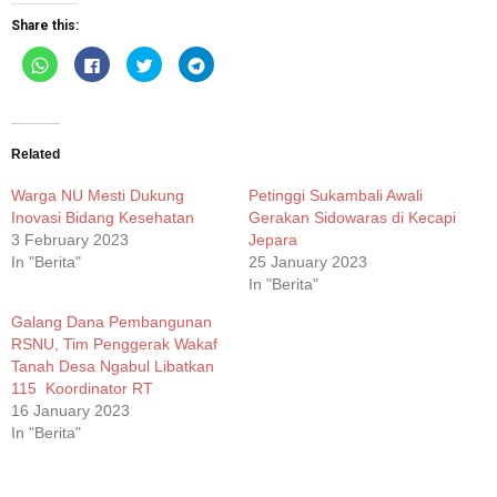
Share this:
Click
Click
Click
Click
to
to
to
to
share
share
share
share
on
on
on
on
WhatsApp
Facebook
Twitter
Telegram
(Opens
(Opens
(Opens
(Opens
in
in
in
in
new
new
new
new
Related
window)
window)
window)
window)
Warga NU Mesti Dukung
Petinggi Sukambali Awali
Inovasi Bidang Kesehatan
Gerakan Sidowaras di Kecapi
3 February 2023
Jepara
In "Berita"
25 January 2023
In "Berita"
Galang Dana Pembangunan
RSNU, Tim Penggerak Wakaf
Tanah Desa Ngabul Libatkan
115 Koordinator RT
16 January 2023
In "Berita"