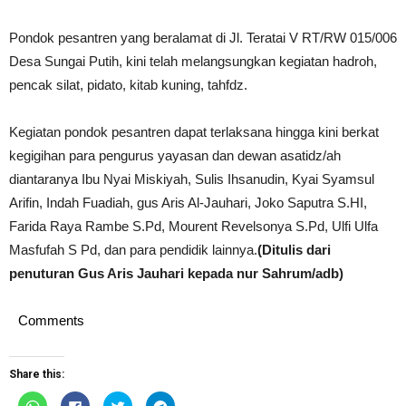
Pondok pesantren yang beralamat di Jl. Teratai V RT/RW 015/006
Desa Sungai Putih, kini telah melangsungkan kegiatan hadroh,
pencak silat, pidato, kitab kuning, tahfdz.
Kegiatan pondok pesantren dapat terlaksana hingga kini berkat
kegigihan para pengurus yayasan dan dewan asatidz/ah
diantaranya Ibu Nyai Miskiyah, Sulis Ihsanudin, Kyai Syamsul
Arifin, Indah Fuadiah, gus Aris Al-Jauhari, Joko Saputra S.HI,
Farida Raya Rambe S.Pd, Mourent Revelsonya S.Pd, Ulfi Ulfa
Masfufah S Pd, dan para pendidik lainnya.
(Ditulis dari
penuturan Gus Aris Jauhari kepada nur Sahrum/adb)
Comments
Share this:
Click
Click
Click
Click