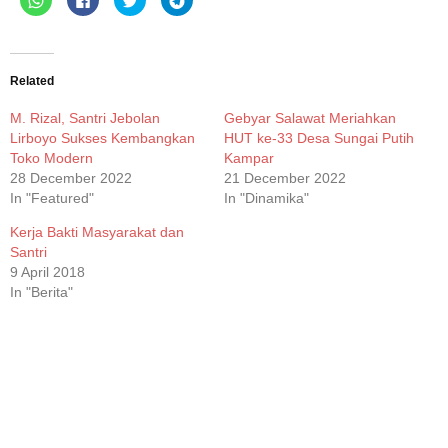
to
to
to
to
share
share
share
share
on
on
on
on
WhatsApp
Facebook
Twitter
Telegram
(Opens
(Opens
(Opens
(Opens
in
in
in
in
new
new
new
new
Related
window)
window)
window)
window)
M. Rizal, Santri Jebolan
Gebyar Salawat Meriahkan
Lirboyo Sukses Kembangkan
HUT ke-33 Desa Sungai Putih
Toko Modern
Kampar
28 December 2022
21 December 2022
In "Featured"
In "Dinamika"
Kerja Bakti Masyarakat dan
Santri
9 April 2018
In "Berita"