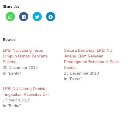
Share this:
Click
Click
Click
Click
to
to
to
to
share
share
share
share
on
on
on
on
WhatsApp
Facebook
Twitter
Telegram
(Opens
(Opens
(Opens
(Opens
in
in
in
in
new
new
new
new
Related
window)
window)
window)
window)
LPBI NU Jateng Terus
Secara Bertahap, LPBI NU
Himpun Donasi Bencana
Jateng Kirim Relawan
Sulteng
Penanganan Bencana di Selat
20 December 2018
Sunda
In "Berita"
25 December 2018
In "Berita"
LPBI NU Jateng Diminta
Tingkatkan Kapasitas Diri
17 March 2019
In "Berita"