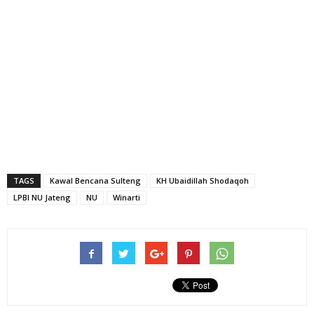
TAGS
Kawal Bencana Sulteng
KH Ubaidillah Shodaqoh
LPBI NU Jateng
NU
Winarti