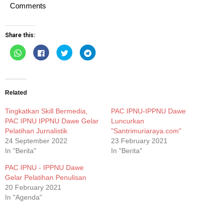
Comments
Share this:
Click
Click
Click
Click
to
to
to
to
share
share
share
share
on
on
on
on
WhatsApp
Facebook
Twitter
Telegram
(Opens
(Opens
(Opens
(Opens
in
in
in
in
new
new
new
new
Related
window)
window)
window)
window)
Tingkatkan Skill Bermedia,
PAC IPNU-IPPNU Dawe
PAC IPNU IPPNU Dawe Gelar
Luncurkan
Pelatihan Jurnalistik
"Santrimuriaraya.com"
24 September 2022
23 February 2021
In "Berita"
In "Berita"
PAC IPNU - IPPNU Dawe
Gelar Pelatihan Penulisan
20 February 2021
In "Agenda"