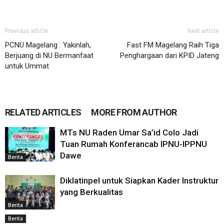
Previous article
Next article
PCNU Magelang : Yakinlah,
Fast FM Magelang Raih Tiga
Berjuang di NU Bermanfaat
Penghargaan dari KPID Jateng
untuk Ummat
RELATED ARTICLES
MORE FROM AUTHOR
MTs NU Raden Umar Sa’id Colo Jadi
Tuan Rumah Konferancab IPNU-IPPNU
Dawe
Berita
Diklatinpel untuk Siapkan Kader Instruktur
yang Berkualitas
Berita
Berita