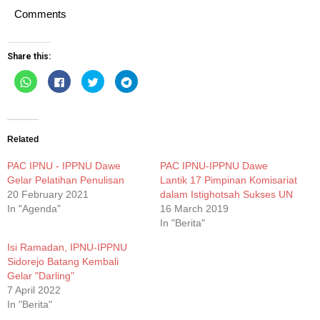
Comments
Share this:
Click
Click
Click
Click
to
to
to
to
share
share
share
share
on
on
on
on
WhatsApp
Facebook
Twitter
Telegram
(Opens
(Opens
(Opens
(Opens
in
in
in
in
new
new
new
new
Related
window)
window)
window)
window)
PAC IPNU - IPPNU Dawe
PAC IPNU-IPPNU Dawe
Gelar Pelatihan Penulisan
Lantik 17 Pimpinan Komisariat
20 February 2021
dalam Istighotsah Sukses UN
In "Agenda"
16 March 2019
In "Berita"
Isi Ramadan, IPNU-IPPNU
Sidorejo Batang Kembali
Gelar "Darling"
7 April 2022
In "Berita"