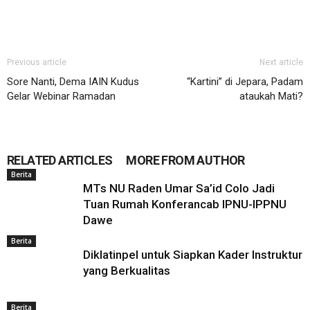
Previous article
Next article
Sore Nanti, Dema IAIN Kudus
“Kartini” di Jepara, Padam
Gelar Webinar Ramadan
ataukah Mati?
RELATED ARTICLES
MORE FROM AUTHOR
Berita
MTs NU Raden Umar Sa’id Colo Jadi
Tuan Rumah Konferancab IPNU-IPPNU
Dawe
Berita
Diklatinpel untuk Siapkan Kader Instruktur
yang Berkualitas
Berita