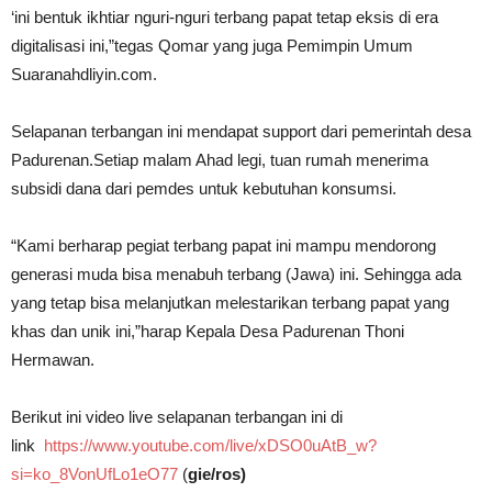
‘ini bentuk ikhtiar nguri-nguri terbang papat tetap eksis di era
digitalisasi ini,”tegas Qomar yang juga Pemimpin Umum
Suaranahdliyin.com.
Selapanan terbangan ini mendapat support dari pemerintah desa
Padurenan.Setiap malam Ahad legi, tuan rumah menerima
subsidi dana dari pemdes untuk kebutuhan konsumsi.
“Kami berharap pegiat terbang papat ini mampu mendorong
generasi muda bisa menabuh terbang (Jawa) ini. Sehingga ada
yang tetap bisa melanjutkan melestarikan terbang papat yang
khas dan unik ini,”harap Kepala Desa Padurenan Thoni
Hermawan.
Berikut ini video live selapanan terbangan ini di
link
https://www.youtube.com/live/xDSO0uAtB_w?
si=ko_8VonUfLo1eO77
(
gie/ros)