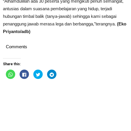
“Alhamdulillah ada 30 peserta yang mengikuti penuh semangat,
antusias dalam suasana pembelajaran yang hidup, terjadi
hubungan timbal balik (tanya-jawab) sehingga kami sebagai
penanggung jawab merasa lega dan berbangga,”terangnya.
(Eko
Priyanto/adb)
Comments
Share this:
Click
Click
Click
Click
to
to
to
to
share
share
share
share
on
on
on
on
WhatsApp
Facebook
Twitter
Telegram
(Opens
(Opens
(Opens
(Opens
in
in
in
in
new
new
new
new
window)
window)
window)
window)