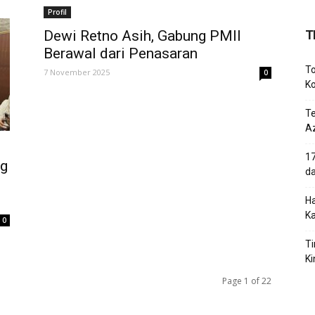
Profil
Dewi Retno Asih, Gabung PMII
T
Berawal dari Penasaran
To
7 November 2025
0
Ko
T
Az
17
ag
d
Ha
K
0
Ti
Ki
Page 1 of 22