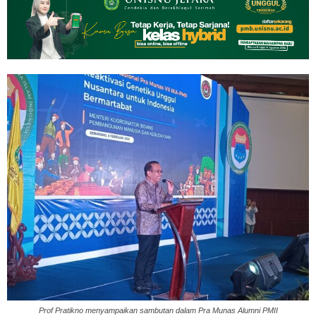
Prof Pratikno menyampaikan sambutan dalam Pra Munas Alumni PMII