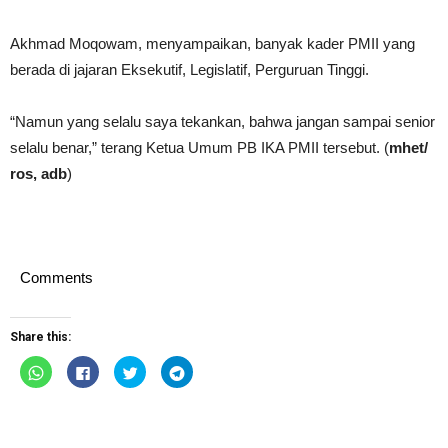
Akhmad Moqowam, menyampaikan, banyak kader PMII yang
berada di jajaran Eksekutif, Legislatif, Perguruan Tinggi.
“Namun yang selalu saya tekankan, bahwa jangan sampai senior
selalu benar,” terang Ketua Umum PB IKA PMII tersebut. (
mhet/
ros, adb
)
Comments
Share this:
Click
Click
Click
Click
to
to
to
to
share
share
share
share
on
on
on
on
WhatsApp
Facebook
Twitter
Telegram
(Opens
(Opens
(Opens
(Opens
in
in
in
in