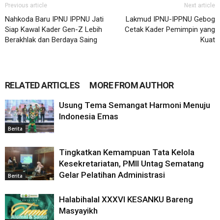
Previous article
Next article
Nahkoda Baru IPNU IPPNU Jati
Lakmud IPNU-IPPNU Gebog
Siap Kawal Kader Gen-Z Lebih
Cetak Kader Pemimpin yang
Berakhlak dan Berdaya Saing
Kuat
RELATED ARTICLES
MORE FROM AUTHOR
Usung Tema Semangat Harmoni Menuju
Indonesia Emas
Berita
Tingkatkan Kemampuan Tata Kelola
Kesekretariatan, PMII Untag Sematang
Gelar Pelatihan Administrasi
Berita
Halabihalal XXXVI KESANKU Bareng
Masyayikh