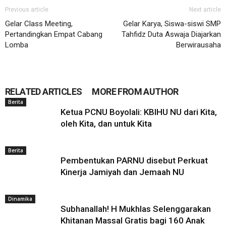
Previous article
Next article
Gelar Class Meeting,
Gelar Karya, Siswa-siswi SMP
Pertandingkan Empat Cabang
Tahfidz Duta Aswaja Diajarkan
Lomba
Berwirausaha
RELATED ARTICLES
MORE FROM AUTHOR
Berita
Ketua PCNU Boyolali: KBIHU NU dari Kita,
oleh Kita, dan untuk Kita
Berita
Pembentukan PARNU disebut Perkuat
Kinerja Jamiyah dan Jemaah NU
Dinamika
Subhanallah! H Mukhlas Selenggarakan
Khitanan Massal Gratis bagi 160 Anak