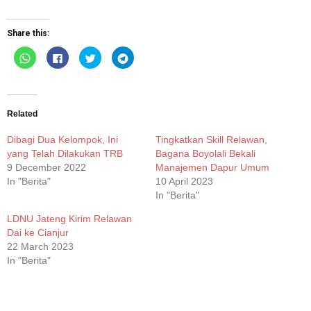
Share this:
Click
Click
Click
Click
to
to
to
to
share
share
share
share
on
on
on
on
WhatsApp
Facebook
Twitter
Telegram
(Opens
(Opens
(Opens
(Opens
in
in
in
in
new
new
new
new
Related
window)
window)
window)
window)
Dibagi Dua Kelompok, Ini
Tingkatkan Skill Relawan,
yang Telah Dilakukan TRB
Bagana Boyolali Bekali
9 December 2022
Manajemen Dapur Umum
In "Berita"
10 April 2023
In "Berita"
LDNU Jateng Kirim Relawan
Dai ke Cianjur
22 March 2023
In "Berita"