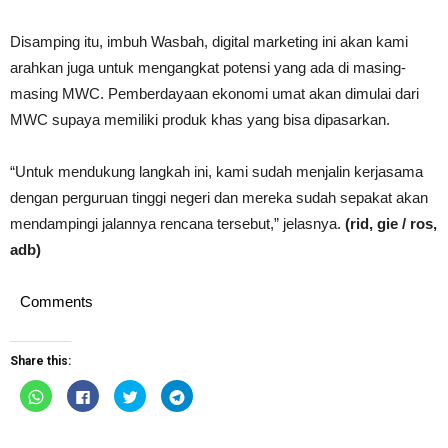
Disamping itu, imbuh Wasbah, digital marketing ini akan kami
arahkan juga untuk mengangkat potensi yang ada di masing-
masing MWC. Pemberdayaan ekonomi umat akan dimulai dari
MWC supaya memiliki produk khas yang bisa dipasarkan.
“Untuk mendukung langkah ini, kami sudah menjalin kerjasama
dengan perguruan tinggi negeri dan mereka sudah sepakat akan
mendampingi jalannya rencana tersebut,” jelasnya.
(rid, gie / ros,
adb)
Comments
Share this:
Click
Click
Click
Click
to
to
to
to
share
share
share
share
on
on
on
on
WhatsApp
Facebook
Twitter
Telegram