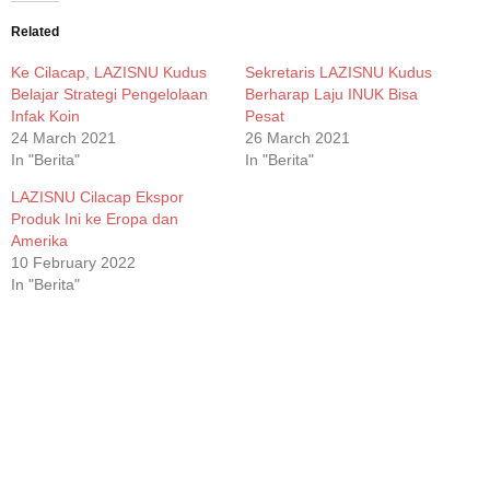
(Opens
(Opens
(Opens
(Opens
in
in
in
in
new
new
new
new
Related
window)
window)
window)
window)
Ke Cilacap, LAZISNU Kudus
Sekretaris LAZISNU Kudus
Belajar Strategi Pengelolaan
Berharap Laju INUK Bisa
Infak Koin
Pesat
24 March 2021
26 March 2021
In "Berita"
In "Berita"
LAZISNU Cilacap Ekspor
Produk Ini ke Eropa dan
Amerika
10 February 2022
In "Berita"