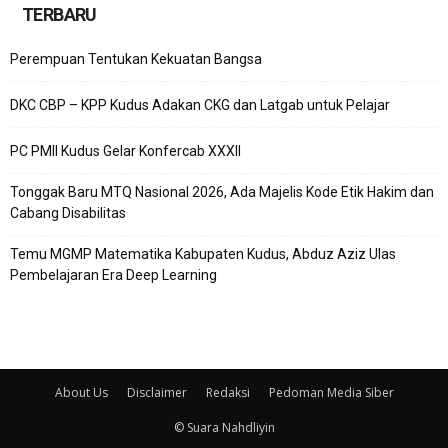
TERBARU
Perempuan Tentukan Kekuatan Bangsa
DKC CBP – KPP Kudus Adakan CKG dan Latgab untuk Pelajar
PC PMII Kudus Gelar Konfercab XXXII
Tonggak Baru MTQ Nasional 2026, Ada Majelis Kode Etik Hakim dan
Cabang Disabilitas
Temu MGMP Matematika Kabupaten Kudus, Abduz Aziz Ulas
Pembelajaran Era Deep Learning
About Us
Disclaimer
Redaksi
Pedoman Media Siber
© Suara Nahdliyin