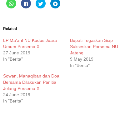
Click
Click
Click
Click
to
to
to
to
share
share
share
share
on
on
on
on
WhatsApp
Facebook
Twitter
Telegram
(Opens
(Opens
(Opens
(Opens
in
in
in
in
new
new
new
new
Related
window)
window)
window)
window)
LP Ma'arif NU Kudus Juara
Bupati Tegaskan Siap
Umum Porsema XI
Sukseskan Porsema NU
27 June 2019
Jateng
In "Berita"
9 May 2019
In "Berita"
Sowan, Manaqiban dan Doa
Bersama Dilakukan Panitia
Jelang Porsema XI
24 June 2019
In "Berita"