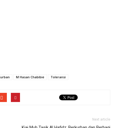
Kurban
M Hasan Chabibie
Toleransi
Next article
Kiai Muh Tasik Al Hafidz: Berkurban dan Berbagi