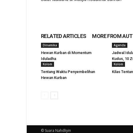
RELATED ARTICLES
MORE FROM AU
Dinamika
Agenda
Hewan Kurban di Momentum
Jadwal Idul
Iduladha
Kudus, 10 Zu
Kolom
Kolom
Tentang Waktu Penyembelihan
Kilas Tenta
Hewan Kurban
© Suara Nahdliyin