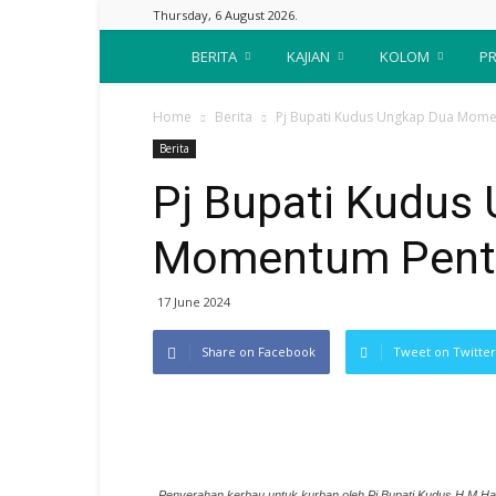
Thursday, 6 August 2026.
Suara
BERITA
KAJIAN
KOLOM
PR
Nahdliyin
Home
Berita
Pj Bupati Kudus Ungkap Dua Mome
Berita
Pj Bupati Kudus
Momentum Penti
17 June 2024
Share on Facebook
Tweet on Twitter
Penyerahan kerbau untuk kurban oleh Pj Bupati Kudus H M Ha