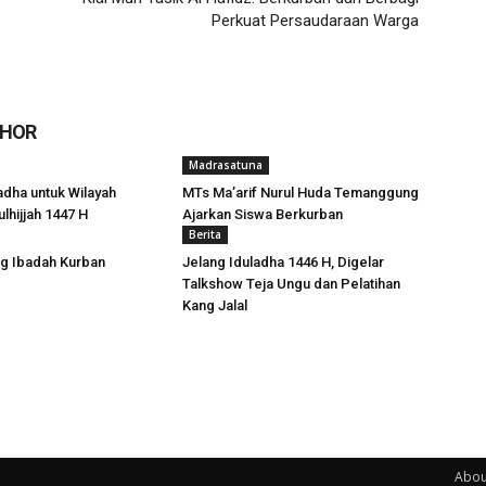
Perkuat Persaudaraan Warga
THOR
Madrasatuna
adha untuk Wilayah
MTs Ma’arif Nurul Huda Temanggung
lhijjah 1447 H
Ajarkan Siswa Berkurban
Berita
ng Ibadah Kurban
Jelang Iduladha 1446 H, Digelar
Talkshow Teja Ungu dan Pelatihan
Kang Jalal
Abou