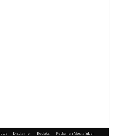
t Us
Disclaimer
Redaksi
Pedoman Media Siber