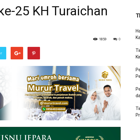
ke-25 KH Turaichan
T
Ha
K
1859
0
Ti
er
Ki
P
P
Pe
da
T
P