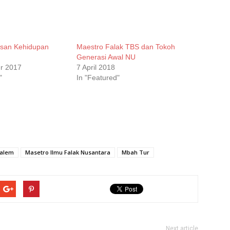
esan Kehidupan
Maestro Falak TBS dan Tokoh
Generasi Awal NU
r 2017
7 April 2018
"
In "Featured"
alem
Masetro Ilmu Falak Nusantara
Mbah Tur
Next article