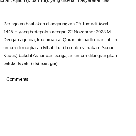
ichan Adjhuri (Mbah Tur), yang dikenal masyarakat luas
Peringatan haul akan dilangsungkan 09 Jumadil Awal
1445 H yang bertepatan dengan 22 November 2023 M.
Dengan agenda, khataman al-Quran bin nadlor dan tahlim
umum di maqbarah Mbah Tur (kompleks makam Sunan
Kudus) bakdal Ashar dan pengajian umum dilangsungkan
bakdal Isyak. (
rls/ ros, gie
)
Comments