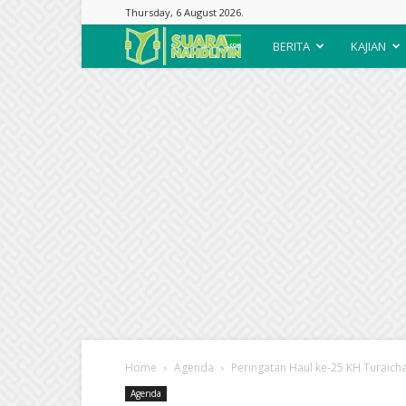
Thursday, 6 August 2026.
Suara
BERITA
KAJIAN
Nahdliyin
Home
Agenda
Peringatan Haul ke-25 KH Turaich
Agenda