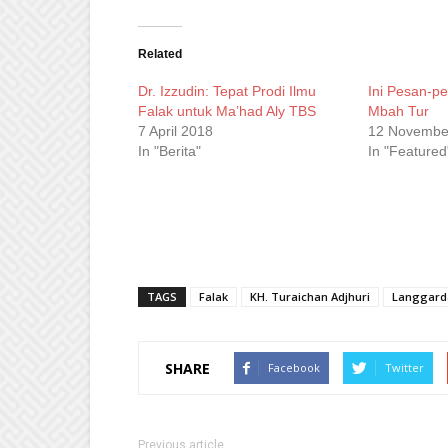
on
on
on
on
WhatsApp
Facebook
Twitter
Telegram
(Opens
(Opens
(Opens
(Opens
in
in
in
in
new
new
new
new
Related
window)
window)
window)
window)
Dr. Izzudin: Tepat Prodi Ilmu
Ini Pesan-p
Falak untuk Ma’had Aly TBS
Mbah Tur
7 April 2018
12 Novembe
In "Berita"
In "Featured
TAGS
Falak
KH. Turaichan Adjhuri
Langgard
SHARE
Facebook
Twitter
Previous article