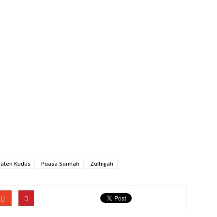
aten Kudus
Puasa Sunnah
Zulhijjah