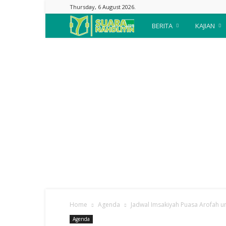
Thursday, 6 August 2026.
Suara
BERITA
KAJIAN
Nahdliyin
Home
Agenda
Jadwal Imsakiyah Puasa Arofah un
Agenda