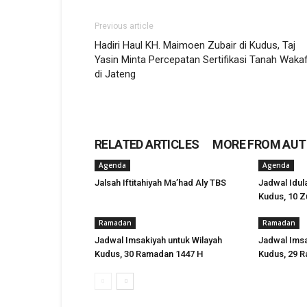
Previous article
Hadiri Haul KH. Maimoen Zubair di Kudus, Taj
Yasin Minta Percepatan Sertifikasi Tanah Waka
di Jateng
RELATED ARTICLES
MORE FROM AU
Agenda
Agenda
Jalsah Iftitahiyah Ma’had Aly TBS
Jadwal Idul
Kudus, 10 Zu
Ramadan
Ramadan
Jadwal Imsakiyah untuk Wilayah
Jadwal Imsa
Kudus, 30 Ramadan 1447 H
Kudus, 29 