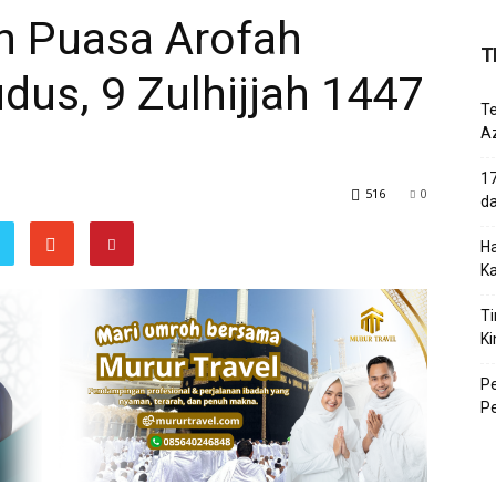
h Puasa Arofah
T
dus, 9 Zulhijjah 1447
T
Az
17
516
0
d
Ha
K
Ti
Ki
P
P