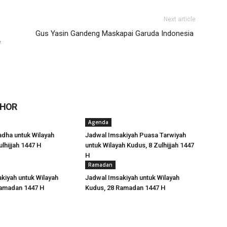
Next article
Gus Yasin Gandeng Maskapai Garuda Indonesia
f
THOR
Agenda
adha untuk Wilayah
Jadwal Imsakiyah Puasa Tarwiyah
lhijjah 1447 H
untuk Wilayah Kudus, 8 Zulhijjah 1447
H
Ramadan
kiyah untuk Wilayah
Jadwal Imsakiyah untuk Wilayah
Ramadan 1447 H
Kudus, 28 Ramadan 1447 H