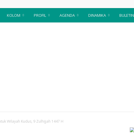
KOLOM
PROFIL
AGENDA
DINAMIKA
BULETIN
tuk Wilayah Kudus, 9 Zulhijjah 1447 H