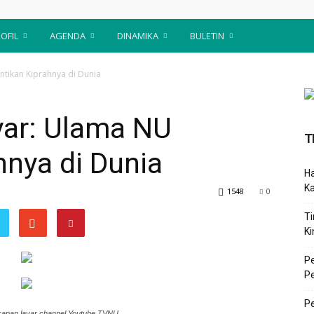
OFIL
AGENDA
DINAMIKA
BULETIN
ntikan Kiprahnya di Dunia
yar: Ulama NU
T
hnya di Dunia
Ha
K
1548
0
Ti
Ki
P
P
Pe
kapan layar channel Youtube TVNU