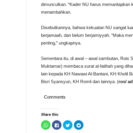
dimunculkan. “Kader NU harus memantapkan kar
menambahkan.
Disebutkannya, bahwa kekuatan NU sangat luar
berjamaah, dan belum berjamiyyah. “Maka men
penting,” ungkapnya.
Sementara itu, di awal – awal sambutan, Rois 
Muktamar) membaca surat al-fatihah yang dihad
lain kepada KH Nawawi Al-Bantani, KH Kholil 
Bisri Syansyuri, KH Romli dan lainnya. (
ros/ ad
Comments
Share this:
Click
Click
Click
Click
to
to
to
to
share
share
share
share