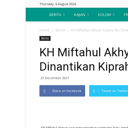
Thursday, 6 August 2026.
Suara
BERITA
KAJIAN
KOLOM
PR
Nahdliyin
Home
Berita
KH Miftahul Akhyar: Ulama NU Dina
Berita
KH Miftahul Akh
Dinantikan Kipra
22 December 2021
Share on Facebook
Tweet on Twitter
KH MIftahul Akhyar saat menyampaikan sambutan/ Foto: tang