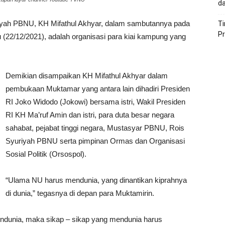
da
iyah PBNU, KH Mifathul Akhyar, dalam sambutannya pada
T
P
22/12/2021), adalah organisasi para kiai kampung yang
Demikian disampaikan KH Mifathul Akhyar dalam
pembukaan Muktamar yang antara lain dihadiri Presiden
RI Joko Widodo (Jokowi) bersama istri, Wakil Presiden
RI KH Ma’ruf Amin dan istri, para duta besar negara
sahabat, pejabat tinggi negara, Mustasyar PBNU, Rois
Syuriyah PBNU serta pimpinan Ormas dan Organisasi
Sosial Politik (Orsospol).
“Ulama NU harus mendunia, yang dinantikan kiprahnya
di dunia,” tegasnya di depan para Muktamirin.
ndunia, maka sikap – sikap yang mendunia harus