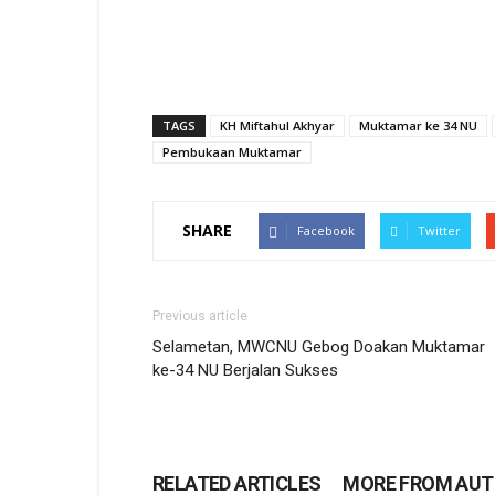
on
on
on
on
WhatsApp
Facebook
Twitter
Telegram
(Opens
(Opens
(Opens
(Opens
in
in
in
in
new
new
new
new
window)
window)
window)
window)
TAGS
KH Miftahul Akhyar
Muktamar ke 34 NU
Pembukaan Muktamar
SHARE
Facebook
Twitter
Previous article
Selametan, MWCNU Gebog Doakan Muktamar
ke-34 NU Berjalan Sukses
RELATED ARTICLES
MORE FROM AU