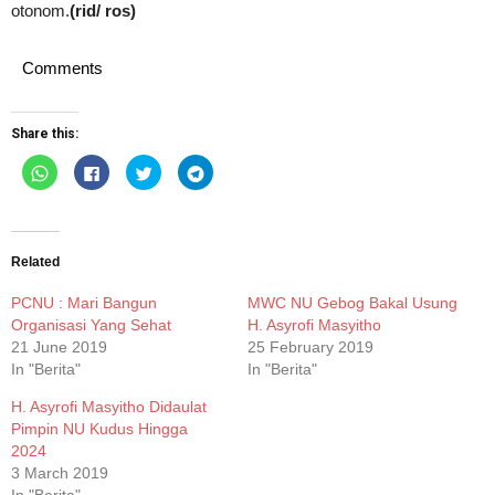
otonom.
(rid/ ros)
Comments
Share this:
Click
Click
Click
Click
to
to
to
to
share
share
share
share
on
on
on
on
WhatsApp
Facebook
Twitter
Telegram
(Opens
(Opens
(Opens
(Opens
in
in
in
in
new
new
new
new
Related
window)
window)
window)
window)
PCNU : Mari Bangun
MWC NU Gebog Bakal Usung
Organisasi Yang Sehat
H. Asyrofi Masyitho
21 June 2019
25 February 2019
In "Berita"
In "Berita"
H. Asyrofi Masyitho Didaulat
Pimpin NU Kudus Hingga
2024
3 March 2019