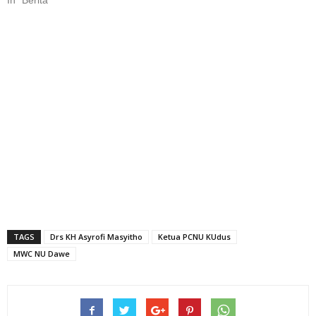
In "Berita"
TAGS
Drs KH Asyrofi Masyitho
Ketua PCNU KUdus
MWC NU Dawe