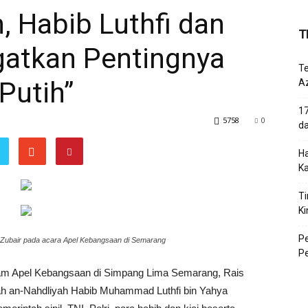
 Habib Luthfi dan
T
gatkan Pentingnya
T
Putih”
Az
17
5758
0
d
Ha
K
Ti
Ki
P
 Zubair pada acara Apel Kebangsaan di Semarang
P
am Apel Kebangsaan di Simpang Lima Semarang, Rais
rah an-Nahdliyah Habib Muhammad Luthfi bin Yahya