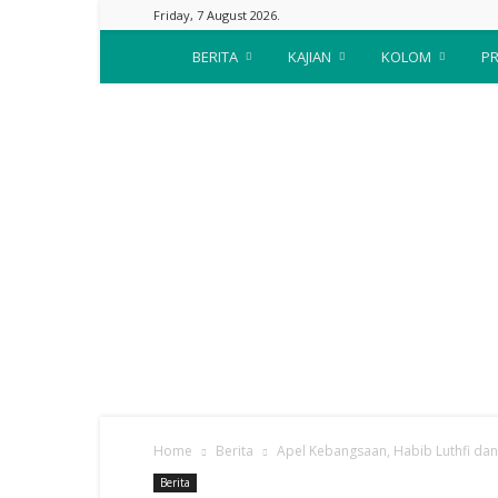
Friday, 7 August 2026.
Suara
BERITA
KAJIAN
KOLOM
PR
Nahdliyin
Home
Berita
Apel Kebangsaan, Habib Luthfi dan
Berita