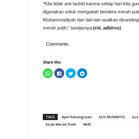
“Kita tidak anti tauhid karena setiap hari kita gu
digunakan untuk mengubah bendera merah putih
Muhammadiyah dan lain-lain asalkan disanding
merah putih,” tandasnya.
(rid, adb/ros)
Comments
Share this:
Click
Click
Click
Click
to
to
to
to
share
share
share
share
on
on
on
on
WhatsApp
Facebook
Twitter
Telegram
(Opens
(Opens
(Opens
(Opens
in
in
in
in
new
new
new
new
window)
window)
window)
window)
TAGS
Apel Kebangsaan
GUS MUWAFFIQ
Gus
Kirab Merah Putih
NKRI