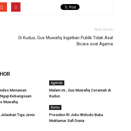
Next article
Di Kudus, Gus Muwafiq Ingatkan Publik Tidak Asal
Bicara soal Agama
THOR
Agenda
mdes Menawan
Malam ini , Gus Muwafiq Ceramah di
Ngaji Kebangsaan
Kudus
s Muwafiq
Berita
i Jelaskan Tiga Jenis
Presiden RI Joko Widodo Buka
Muktamar Sufi Dunia