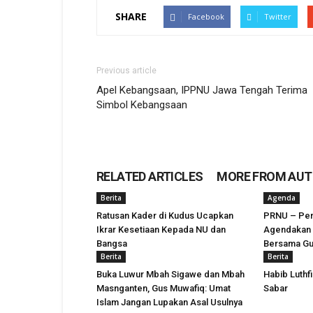
SHARE
Facebook
Twitter
Previous article
Apel Kebangsaan, IPPNU Jawa Tengah Terima
Simbol Kebangsaan
RELATED ARTICLES
MORE FROM AU
Berita
Agenda
Ratusan Kader di Kudus Ucapkan
PRNU – Pe
Ikrar Kesetiaan Kepada NU dan
Agendakan 
Bangsa
Bersama Gu
Berita
Berita
Buka Luwur Mbah Sigawe dan Mbah
Habib Luthf
Masnganten, Gus Muwafiq: Umat
Sabar
Islam Jangan Lupakan Asal Usulnya