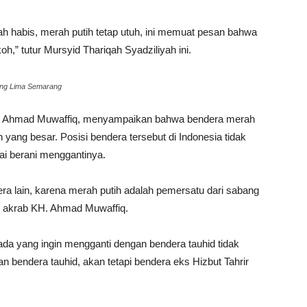
ah habis, merah putih tetap utuh, ini memuat pesan bahwa
,” tutur Mursyid Thariqah Syadziliyah ini.
ang Lima Semarang
H Ahmad Muwaffiq, menyampaikan bahwa bendera merah
yang besar. Posisi bendera tersebut di Indonesia tidak
pai berani menggantinya.
era lain, karena merah putih adalah pemersatu dari sabang
 akrab KH. Ahmad Muwaffiq.
 ada yang ingin mengganti dengan bendera tauhid tidak
 bendera tauhid, akan tetapi bendera eks Hizbut Tahrir