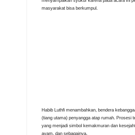
menyampaikan syukur karena pada acara ini pemer
masyarakat bisa berkumpul.
Habib Luthfi menambahkan, bendera kebanggaan
(tiang utama) penyangga atap rumah. Prosesi te
yang menjadi simbol kemakmuran dan kesejahter
ayam, dan sebagainya.