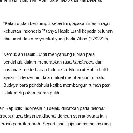
intah sipil, TNI, Polri, para habib dan kiai beserta
“Kalau sudah berkumpul seperti ini, apakah masih ragu
kekuatan Indonesia?” tanya Habib Luthfi kepada puluhan
ribu umat dan masyarakat yang hadir, Ahad (17/03/19).
Kemudian Habib Luthfi menyanjung kiprah para
pendahulu dalam menerapkan rasa
handarbeni
dan
nasionalisme terhadap Indonesia. Menurut Habib Luthfi
ajaran itu tercermin dalam ritual membangun rumah.
Budaya para pendahulu ketika membangun rumah pasti
tidak melupakan merah putih.
 Republik Indonesia itu selalu diikatkan pada
blandar
rsebut juga biasanya disertai dengan syarat-syarat lain
aan pemilik rumah. Seperti padi, jajanan pasar, ingkung