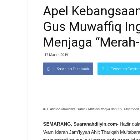
Apel Kebangsaan,
Gus Muwaffiq In
Menjaga “Merah-
17 March 2019
Share on Facebook
Tweet on Twitter
KH. Ahmad Muwaffiq, Habib Luthfi bin Yahya dan KH. Maemoen
SEMARANG, Suaranahdliyin.com-
Hadir dal
‘Aam Idarah Jam’iyyah Ahlit Thariqah Mu’taba