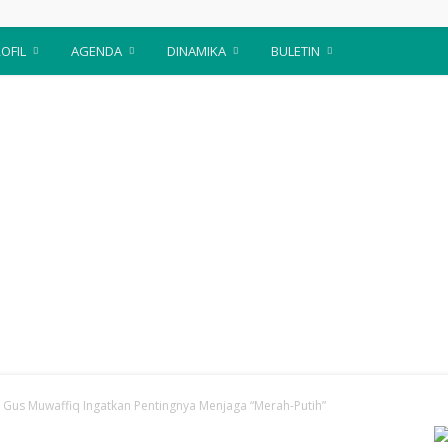
OFIL
AGENDA
DINAMIKA
BULETIN
 Gus Muwaffiq Ingatkan Pentingnya Menjaga “Merah-Putih”