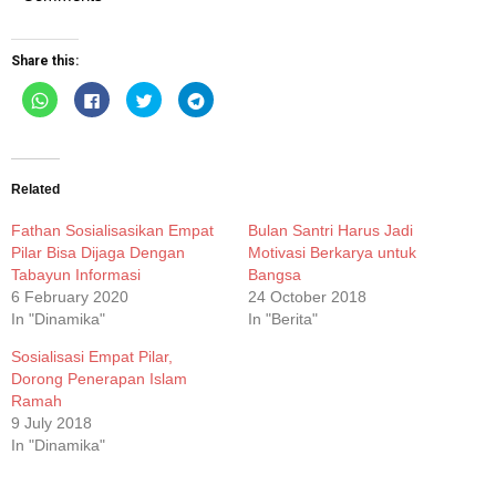
Share this:
Click
Click
Click
Click
to
to
to
to
share
share
share
share
on
on
on
on
WhatsApp
Facebook
Twitter
Telegram
(Opens
(Opens
(Opens
(Opens
in
in
in
in
new
new
new
new
Related
window)
window)
window)
window)
Fathan Sosialisasikan Empat
Bulan Santri Harus Jadi
Pilar Bisa Dijaga Dengan
Motivasi Berkarya untuk
Tabayun Informasi
Bangsa
6 February 2020
24 October 2018
In "Dinamika"
In "Berita"
Sosialisasi Empat Pilar,
Dorong Penerapan Islam
Ramah
9 July 2018
In "Dinamika"