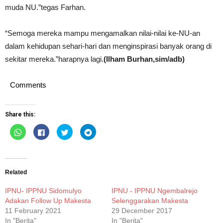
muda NU.”tegas Farhan.
“Semoga mereka mampu mengamalkan nilai-nilai ke-NU-an
dalam kehidupan sehari-hari dan menginspirasi banyak orang di
sekitar mereka.”harapnya lagi.
(Ilham Burhan,sim/adb)
Comments
Share this:
Click
Click
Click
Click
to
to
to
to
share
share
share
share
on
on
on
on
WhatsApp
Facebook
Twitter
Telegram
(Opens
(Opens
(Opens
(Opens
in
in
in
in
new
new
new
new
Related
window)
window)
window)
window)
IPNU- IPPNU Sidomulyo
IPNU - IPPNU Ngembalrejo
Adakan Follow Up Makesta
Selenggarakan Makesta
11 February 2021
29 December 2017
In "Berita"
In "Berita"