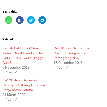
Share this:
Click
Click
Click
Click
to
to
to
to
share
share
share
share
on
on
on
on
WhatsApp
Facebook
Twitter
Telegram
(Opens
(Opens
(Opens
(Opens
in
in
in
in
new
new
new
new
Related
window)
window)
window)
window)
Kemah Bakti III, GP Ansor
Gus Sholah: Jangan Beri
Jateng Bakal Hadirkan Habib
Ruang Kosong untuk
Bidin, Gus Muwafiq Hingga
Perongrong NKRI
Gus Baha
17 December 2018
5 November 2019
In "Berita"
In "Berita"
PW GP Ansor Apresiasi
Pengurus Cabang Antisipasi
Penyebaran Corona
28 March 2020
In "Berita"