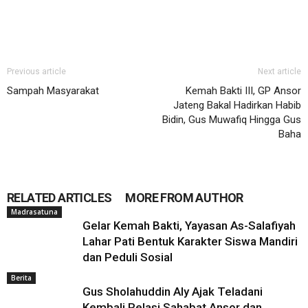
Previous article
Next article
Sampah Masyarakat
Kemah Bakti III, GP Ansor
Jateng Bakal Hadirkan Habib
Bidin, Gus Muwafiq Hingga Gus
Baha
RELATED ARTICLES
MORE FROM AUTHOR
Madrasatuna
Gelar Kemah Bakti, Yayasan As-Salafiyah
Lahar Pati Bentuk Karakter Siswa Mandiri
dan Peduli Sosial
Berita
Gus Sholahuddin Aly Ajak Teladani
Kembali Relasi Sahabat Ansor dan