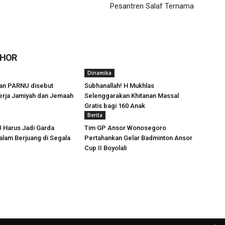
Pesantren Salaf Ternama
THOR
Dinamika
n PARNU disebut
Subhanallah! H Mukhlas
erja Jamiyah dan Jemaah
Selenggarakan Khitanan Massal
Gratis bagi 160 Anak
Berita
 Harus Jadi Garda
Tim GP Ansor Wonosegoro
lam Berjuang di Segala
Pertahankan Gelar Badminton Ansor
Cup II Boyolali