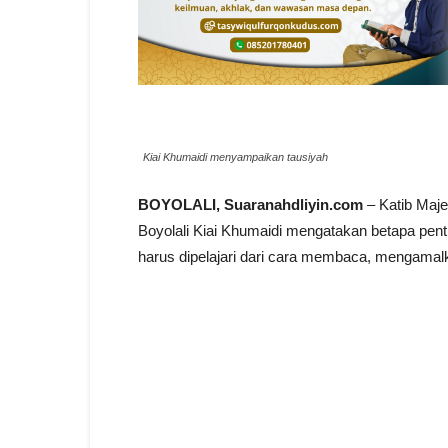
Kiai Khumaidi menyampaikan tausiyah
BOYOLALI, Suaranahdliyin.com
– Katib Maj
Boyolali Kiai Khumaidi mengatakan betapa pen
harus dipelajari dari cara membaca, mengam