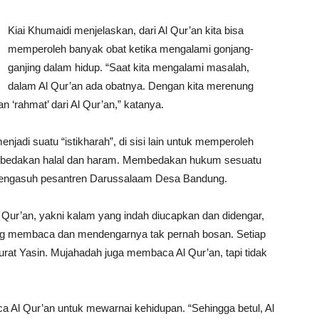
Kiai Khumaidi menjelaskan, dari Al Qur’an kita bisa
memperoleh banyak obat ketika mengalami gonjang-
ganjing dalam hidup. “Saat kita mengalami masalah,
dalam Al Qur’an ada obatnya. Dengan kita merenung
n ‘rahmat’ dari Al Qur’an,” katanya.
jadi suatu “istikharah”, di sisi lain untuk memperoleh
embedakan halal dan haram. Membedakan hukum sesuatu
ga pengasuh pesantren Darussalaam Desa Bandung.
 Qur’an, yakni kalam yang indah diucapkan dan didengar,
ng membaca dan mendengarnya tak pernah bosan. Setiap
rat Yasin. Mujahadah juga membaca Al Qur’an, tapi tidak
Al Qur’an untuk mewarnai kehidupan. “Sehingga betul, Al