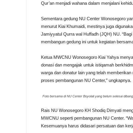
Qur’an menjadi wahana dalam menjalani kehidu
Sementara gedung NU Center Wonosegoro yang
menurut Kiai Khumaidi, mestinya juga digunaka
Jamiyyatul Qurra wal Huffadh (JQH) NU. “Bagi 
membangun gedung ini untuk kegiatan bersama,
Ketua MWCNU Wonosegoro Kiai Yahya menyam
donasi dan mengajak untuk istiqamah berkhid
warga dan donatur lain yang telah memberikan 
proses pembangunan NU Center,” ungkapnya.
Foto bersama di NU Center Boyolali yang belum selesai diban
Rais NU Wonosegoro KH Shodiq Dimyati mengaj
MWCNU seperti pembangunan NU Center. “Wa
Kesemuanya harus didasari persatuan dan kerj