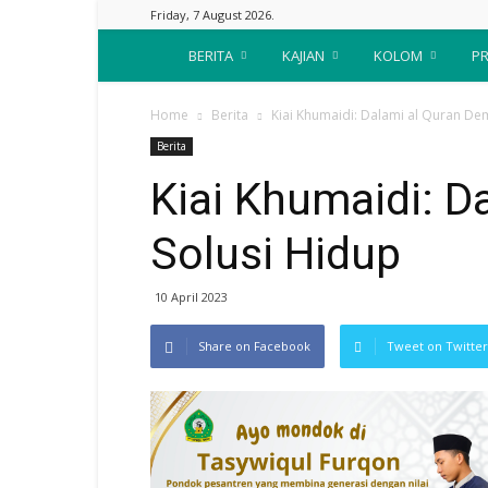
Friday, 7 August 2026.
Suara
BERITA
KAJIAN
KOLOM
PR
Nahdliyin
Home
Berita
Kiai Khumaidi: Dalami al Quran De
Berita
Kiai Khumaidi: D
Solusi Hidup
10 April 2023
Share on Facebook
Tweet on Twitter