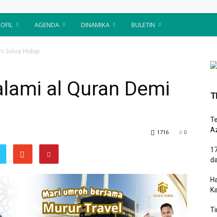
OFIL
AGENDA
DINAMIKA
BULETIN
mi Solusi Hidup
alami al Quran Demi
T
T
Az
1716
0
17
d
Ha
K
Ti