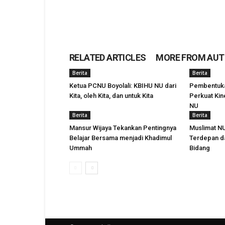
RELATED ARTICLES
MORE FROM AU
Berita
Berita
Ketua PCNU Boyolali: KBIHU NU dari
Pembentuka
Kita, oleh Kita, dan untuk Kita
Perkuat Kin
NU
Berita
Berita
Mansur Wijaya Tekankan Pentingnya
Muslimat NU
Belajar Bersama menjadi Khadimul
Terdepan da
Ummah
Bidang