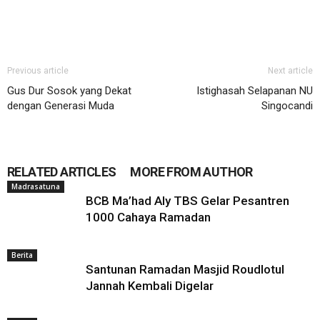
Previous article
Next article
Gus Dur Sosok yang Dekat
Istighasah Selapanan NU
dengan Generasi Muda
Singocandi
RELATED ARTICLES
MORE FROM AUTHOR
Madrasatuna
BCB Ma’had Aly TBS Gelar Pesantren
1000 Cahaya Ramadan
Berita
Santunan Ramadan Masjid Roudlotul
Jannah Kembali Digelar