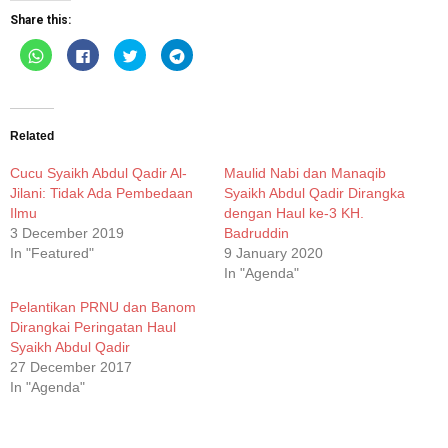
Share this:
Click
Click
Click
Click
to
to
to
to
share
share
share
share
on
on
on
on
WhatsApp
Facebook
Twitter
Telegram
(Opens
(Opens
(Opens
(Opens
in
in
in
in
new
new
new
new
Related
window)
window)
window)
window)
Cucu Syaikh Abdul Qadir Al-
Maulid Nabi dan Manaqib
Jilani: Tidak Ada Pembedaan
Syaikh Abdul Qadir Dirangka
Ilmu
dengan Haul ke-3 KH.
3 December 2019
Badruddin
In "Featured"
9 January 2020
In "Agenda"
Pelantikan PRNU dan Banom
Dirangkai Peringatan Haul
Syaikh Abdul Qadir
27 December 2017
In "Agenda"