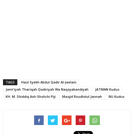
TAGS
Haul Syekh Abdul Qadir Al-Jaelani
Jami'iyah Thariqah Qadiriyah Wa Naqsyabandiyah
JATMAN Kudus
KH. M. Shiddiq Ash-Sholichi Piji
Masjid Roudlotul Jannah
NU Kudus