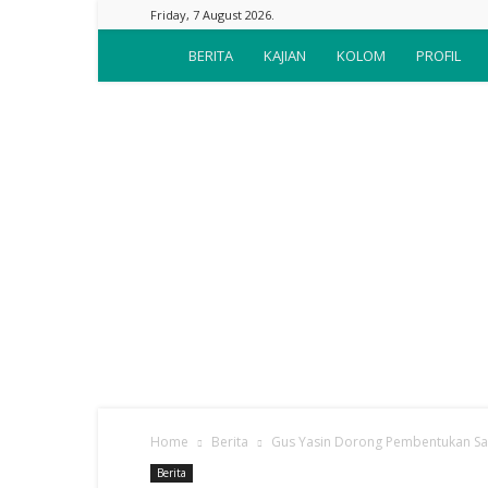
Friday, 7 August 2026.
Suara
BERITA
KAJIAN
KOLOM
PROFIL
Nahdliyin
Home
Berita
Gus Yasin Dorong Pembentukan Sat
Berita