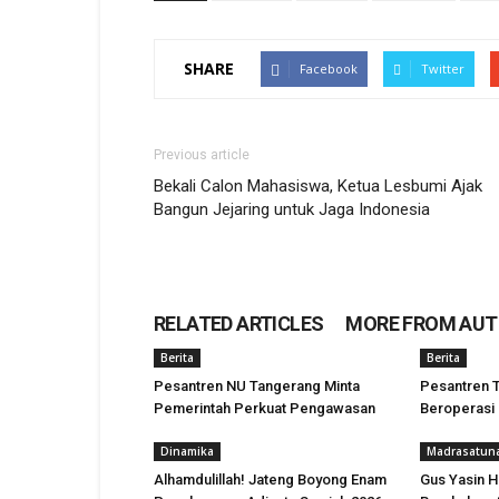
SHARE
Facebook
Twitter
Previous article
Bekali Calon Mahasiswa, Ketua Lesbumi Ajak
Bangun Jejaring untuk Jaga Indonesia
RELATED ARTICLES
MORE FROM AU
Berita
Berita
Pesantren NU Tangerang Minta
Pesantren T
Pemerintah Perkuat Pengawasan
Beroperasi
Dinamika
Madrasatun
Alhamdulillah! Jateng Boyong Enam
Gus Yasin H