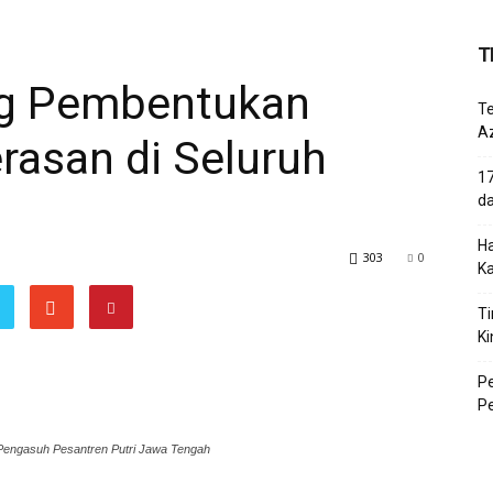
T
ng Pembentukan
T
Az
rasan di Seluruh
17
d
Ha
303
0
K
Ti
Ki
P
P
Pengasuh Pesantren Putri Jawa Tengah