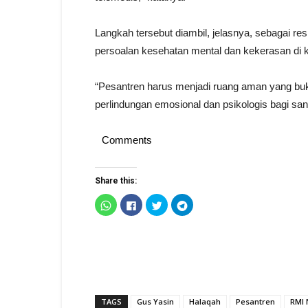
Langkah tersebut diambil, jelasnya, sebagai r
persoalan kesehatan mental dan kekerasan di 
“Pesantren harus menjadi ruang aman yang buk
perlindungan emosional dan psikologis bagi sant
Comments
Share this:
Click
Click
Click
Click
to
to
to
to
share
share
share
share
on
on
on
on
WhatsApp
Facebook
Twitter
Telegram
(Opens
(Opens
(Opens
(Opens
in
in
in
in
new
new
new
new
window)
window)
window)
window)
TAGS
Gus Yasin
Halaqah
Pesantren
RMI 