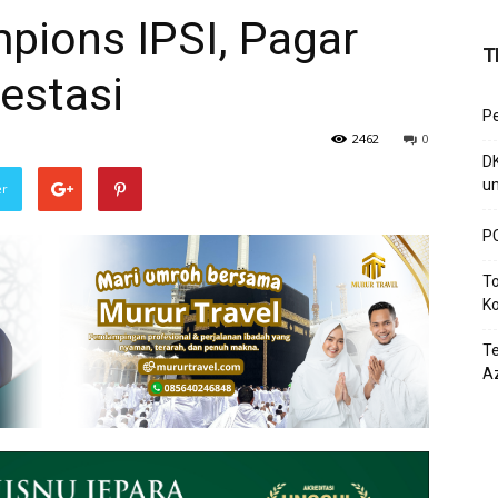
pions IPSI, Pagar
T
restasi
P
2462
0
D
un
er
PC
To
Ko
T
Az