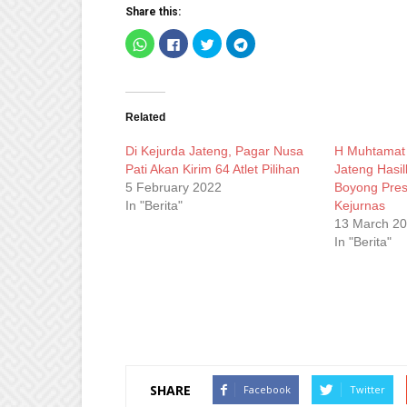
Share this:
Click
Click
Click
Click
to
to
to
to
share
share
share
share
on
on
on
on
WhatsApp
Facebook
Twitter
Telegram
(Opens
(Opens
(Opens
(Opens
in
in
in
in
new
new
new
new
Related
window)
window)
window)
window)
Di Kejurda Jateng, Pagar Nusa
H Muhtamat 
Pati Akan Kirim 64 Atlet Pilihan
Jateng Hasil
5 February 2022
Boyong Prest
In "Berita"
Kejurnas
13 March 2
In "Berita"
SHARE
Facebook
Twitter