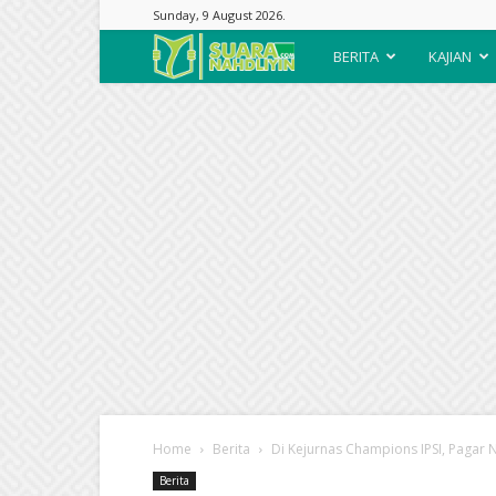
Sunday, 9 August 2026.
Suara
BERITA
KAJIAN
Nahdliyin
Home
Berita
Di Kejurnas Champions IPSI, Pagar N
Berita