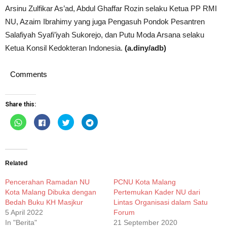
Arsinu Zulfikar As’ad, Abdul Ghaffar Rozin selaku Ketua PP RMI
NU, Azaim Ibrahimy yang juga Pengasuh Pondok Pesantren
Salafiyah Syafi’iyah Sukorejo, dan Putu Moda Arsana selaku
Ketua Konsil Kedokteran Indonesia.
(a.diny/adb)
Comments
Share this:
Click
Click
Click
Click
to
to
to
to
share
share
share
share
on
on
on
on
WhatsApp
Facebook
Twitter
Telegram
(Opens
(Opens
(Opens
(Opens
in
in
in
in
new
new
new
new
Related
window)
window)
window)
window)
Pencerahan Ramadan NU
PCNU Kota Malang
Kota Malang Dibuka dengan
Pertemukan Kader NU dari
Bedah Buku KH Masjkur
Lintas Organisasi dalam Satu
5 April 2022
Forum
In "Berita"
21 September 2020