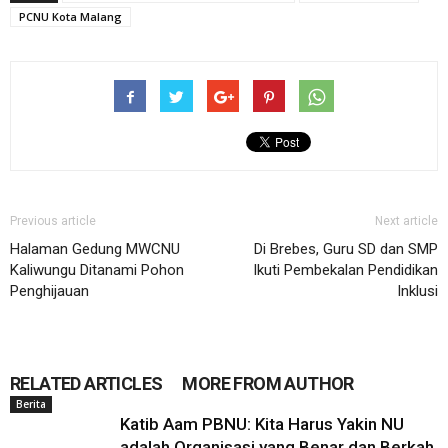
PCNU Kota Malang
Previous article
Next article
Halaman Gedung MWCNU
Di Brebes, Guru SD dan SMP
Kaliwungu Ditanami Pohon
Ikuti Pembekalan Pendidikan
Penghijauan
Inklusi
RELATED ARTICLES
MORE FROM AUTHOR
Berita
Katib Aam PBNU: Kita Harus Yakin NU
adalah Organisasi yang Benar dan Berkah