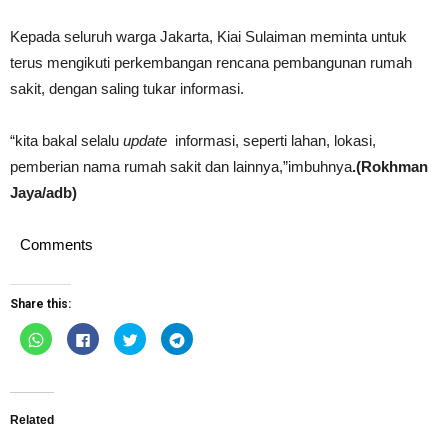
Kepada seluruh warga Jakarta, Kiai Sulaiman meminta untuk
terus mengikuti perkembangan rencana pembangunan rumah
sakit, dengan saling tukar informasi.
“kita bakal selalu
update
informasi, seperti lahan, lokasi,
pemberian nama rumah sakit dan lainnya,”imbuhnya
.(Rokhman
Jaya/adb)
Comments
Share this:
Click
Click
Click
Click
to
to
to
to
share
share
share
share
on
on
on
on
WhatsApp
Facebook
Twitter
Telegram
(Opens
(Opens
(Opens
(Opens
in
in
in
in
new
new
new
new
Related
window)
window)
window)
window)