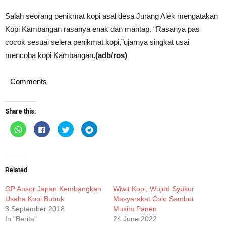
Salah seorang penikmat kopi asal desa Jurang Alek mengatakan
Kopi Kambangan rasanya enak dan mantap. “Rasanya pas
cocok sesuai selera penikmat kopi,”ujarnya singkat usai
mencoba kopi Kambangan
.(adb/ros)
Comments
Share this:
Click
Click
Click
Click
to
to
to
to
share
share
share
share
on
on
on
on
WhatsApp
Facebook
Twitter
Telegram
(Opens
(Opens
(Opens
(Opens
in
in
in
in
new
new
new
new
Related
window)
window)
window)
window)
GP Ansor Japan Kembangkan
Wiwit Kopi, Wujud Syukur
Usaha Kopi Bubuk
Masyarakat Colo Sambut
3 September 2018
Musim Panen
In "Berita"
24 June 2022