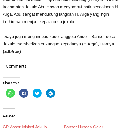
kecamatan Jekulo Abu Hasan menyambut baik pencalonan H.
Arga. Abu sangat mendukung langkah H. Arga yang ingin
berhidmah menjadi kepala desa jekulo.
“Saya juga menghimbau kader anggota Ansor –Banser desa
Jekulo memberikan dukungan kepadanya (H Arga),”ujarnya
.
(adb/ros)
Comments
Share this:
Click
Click
Click
Click
to
to
to
to
share
share
share
share
on
on
on
on
WhatsApp
Facebook
Twitter
Telegram
(Opens
(Opens
(Opens
(Opens
in
in
in
in
new
new
new
new
Related
window)
window)
window)
window)
GP. Ansor Inisiasi Jekulo
Banser Husada Gelar