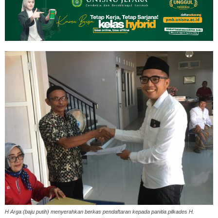
H Arga (baju putih) menyerahkan berkas pendaftaran kepada panitia pilkades H.