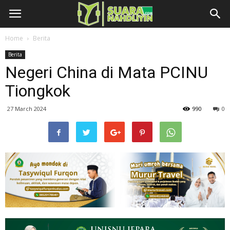
Home
Berita
Berita
Negeri China di Mata PCINU
Tiongkok
27 March 2024
990
0