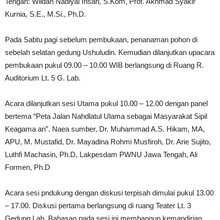
Tengah: Wildan Nadiyal Ihsan, S.Kom, Prof. Akhmad Syakir
Kurnia, S.E., M.Si., Ph.D.
Pada Sabtu pagi sebelum pembukaan, penanaman pohon di
sebelah selatan gedung Ushuludin. Kemudian dilanjutkan upacara
pembukaan pukul 09.00 – 10.00 WIB berlangsung di Ruang R.
Auditorium Lt. 5 G. Lab.
Acara dilanjutkan sesi Utama pukul 10.00 – 12.00 dengan panel
bertema “Peta Jalan Nahdlatul Ulama sebagai Masyarakat Sipil
Keagama an”. Naea sumber, Dr. Muhammad A.S. Hikam, MA,
APU, M. Mustafid, Dr. Mayadina Rohmi Musfiroh, Dr. Arie Sujito,
Luthfi Machasin, Ph.D, Lakpesdam PWNU Jawa Tengah, Ali
Formen, Ph.D
Acara sesi pndukung dengan diskusi terpisah dimulai pukul 13.00
– 17.00. Diskusi pertama berlangsung di ruang Teater Lt. 3
Gedung Lab. Bahasan pada sesi ini membangun kemandirian