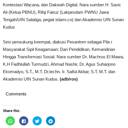
Kontestasi Wacana, dan Dakwah Digital. Nara sumber H. Savic
Ali (Ketua PBNU), Rifqi Fairuz (Lakpesdam PWNU Jawa
Tengah/UIN Salatiga, pegiat islami.co) dan Akademisi UIN Sunan
Kudus
Sesi pensukung keempat, diakusi Pesantren sebagai Pila r
Masyarakat Sipil Keagamaan: Dari Pendidikan, Kemandirian
Hingga Transformasi Sosial. Nara sumber Dr. Machrus El Mawa,
K.H Fadhlullah Turmudzi, Ahmad Nashir, Dr. Agus Suharjono
Ekomadyo, S.T., M.T. Dr.techn. Ir. Saiful Akbar, S.T, M.T. dan
Akademisi UIN Sunan Kudus.
(adb/ros)
Comments
Share this:
Click
Click
Click
Click
to
to
to
to
share
share
share
share