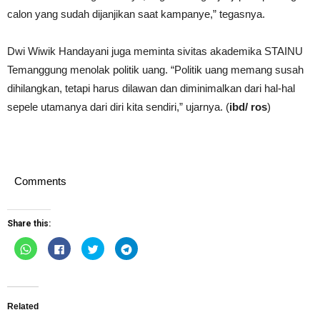
calon yang sudah dijanjikan saat kampanye,” tegasnya.
Dwi Wiwik Handayani juga meminta sivitas akademika STAINU
Temanggung menolak politik uang. “Politik uang memang susah
dihilangkan, tetapi harus dilawan dan diminimalkan dari hal-hal
sepele utamanya dari diri kita sendiri,” ujarnya. (
ibd/ ros
)
Comments
Share this:
Click
Click
Click
Click
to
to
to
to
share
share
share
share
on
on
on
on
WhatsApp
Facebook
Twitter
Telegram
(Opens
(Opens
(Opens
(Opens
in
in
in
in
new
new
new
new
Related
window)
window)
window)
window)