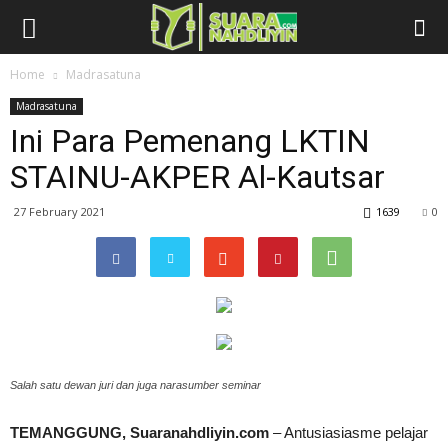
Home
Madrasatuna
Madrasatuna
Ini Para Pemenang LKTIN
STAINU-AKPER Al-Kautsar
27 February 2021
1639
0
Salah satu dewan juri dan juga narasumber seminar
TEMANGGUNG, Suaranahdliyin.com
– Antusiasiasme pelajar