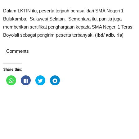
Dalam LKTIN itu, peserta terjauh berasal dari SMA Negeri 1
Bulukamba, Sulawesi Selatan. Sementara itu, panitia juga
memberikan sertifikat penghargaan kepada SMA Negeri 1 Teras
Boyolali sebagai pengirim peserta terbanyak. (
ibd/ adb, ris
)
Comments
Share this:
Click
Click
Click
Click
to
to
to
to
share
share
share
share
on
on
on
on
WhatsApp
Facebook
Twitter
Telegram
(Opens
(Opens
(Opens
(Opens
in
in
in
in
new
new
new
new
window)
window)
window)
window)