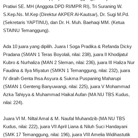
Pratiwi SE. MH (Anggota DPD RI/MPR RI), Tri Suraning W.
S.Kep.Ns. M.Kep (Direktur AKPER Al-Kautsar), Dr. Sugi M.Pd.
(Sekretaris YAPTINU), dan Dr. H. Muh. Baehaqi MM. (Ketua
STAINU Temanggung).
Ada 10 juara yang dipilih. Juara I Soga Pradika & Refanda Dicky
Pradana (SMAN 1 Teras Boyolali, nilai: 238), juara II Khodijatul
Kubro & Nurhaliza (MAN 2 Sleman, nilai: 236), juara III Haliza Nur
Faudina & Ilya Miyatun (SMKN 1 Temanggung, nilai: 232), juara
IV diraih Genta Ihsa Asyura & Sukma Puspaning Maharupi
(SMAN 1 Genteng Banyuwangi, nilai: 225), juara V Mohammad
Azka Tahiyya & Muhammad Haikal Aufan (MA NU TBS Kudus,
nilai: 224).
Juara VI M. Niltal Amal & M. Naufal Muhandzib (MA NU TBS
Kudus, nilai: 222), juara VII April Liana & Niluh Suci Handayani
(SMK 17 Temanggung, nilai: 196), juara VIII Amelia Widihastutik