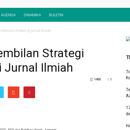
AGENDA
DINAMIKA
BULETIN
Menulis Artikel di Jurnal Ilmiah
mbilan Strategi
T
i Jurnal Ilmiah
To
Ko
1488
0
T
Az
17
d
Ha
PTK, PTS dan Publikasi Ilmiah , kemarin