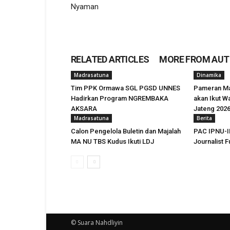
Nyaman
RELATED ARTICLES
MORE FROM AU
Madrasatuna
Dinamika
Tim PPK Ormawa SGL PGSD UNNES
Pameran Man
Hadirkan Program NGREMBAKA
akan Ikut Wa
AKSARA
Jateng 202
Madrasatuna
Berita
Calon Pengelola Buletin dan Majalah
PAC IPNU-I
MA NU TBS Kudus Ikuti LDJ
Journalist F
© Suara Nahdliyin