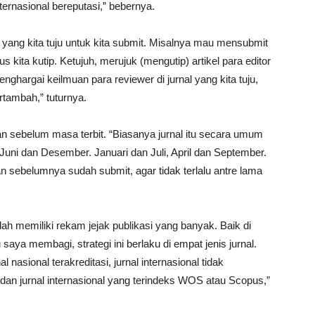
internasional bereputasi,” bebernya.
l yang kita tuju untuk kita submit. Misalnya mau mensubmit
rus kita kutip. Ketujuh, merujuk (mengutip) artikel para editor
 menghargai keilmuan para reviewer di jurnal yang kita tuju,
rtambah,” tuturnya.
an sebelum masa terbit. “Biasanya jurnal itu secara umum
i Juni dan Desember. Januari dan Juli, April dan September.
n sebelumnya sudah submit, agar tidak terlalu antre lama
 memiliki rekam jejak publikasi yang banyak. Baik di
ya membagi, strategi ini berlaku di empat jenis jurnal.
nal nasional terakreditasi, jurnal internasional tidak
dan jurnal internasional yang terindeks WOS atau Scopus,”