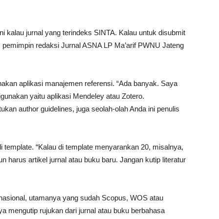
ni kalau jurnal yang terindeks SINTA. Kalau untuk disubmit
las pemimpin redaksi Jurnal ASNA LP Ma’arif PWNU Jateng
nakan aplikasi manajemen referensi. “Ada banyak. Saya
digunakan yaitu aplikasi Mendeley atau Zotero.
kan author guidelines, juga seolah-olah Anda ini penulis
di template. “Kalau di template menyarankan 20, misalnya,
un harus artikel jurnal atau buku baru. Jangan kutip literatur
ernasional, utamanya yang sudah Scopus, WOS atau
ya mengutip rujukan dari jurnal atau buku berbahasa