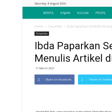
Saturday, 8 August 2026.
Suara
BERITA
KAJIAN
KOLOM
PROFIL
Nahdliyin
Home
Dinamika
Ibda Paparkan Sembilan Strategi 
Dinamika
Ibda Paparkan Se
Menulis Artikel d
11 March 2021
Share on Facebook
Tweet on Twitter
Hamidulloh Ibda, menyampaikan materi dalam Diklat Penulisan 