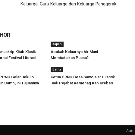
Keluarga, Guru Keluarga dan Keluarga Penggerak
THOR
Kajian
uskrip Kitab Klasik
Apakah Keluarnya Air Mani
rnai Festival Literasi
Membatalkan Puasa?
6
Berita
PPNU Gelar Jekulo
Ketua PRNU Desa Sawojajar Dilantik
un Camp, ini Tujuannya
Jadi Pejabat Kemenag Kab Brebes
Abou