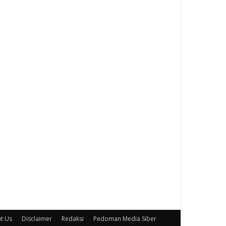
t Us
Disclaimer
Redaksi
Pedoman Media Siber