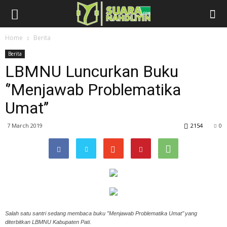
Home
Berita
Berita
LBMNU Luncurkan Buku
‘’Menjawab Problematika
Umat’’
7 March 2019
2154
0
Salah satu santri sedang membaca buku ”Menjawab Problematika Umat’’ yang
diterbitkan LBMNU Kabupaten Pati.