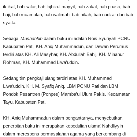
iktikaf, bab safar, bab tajhizul mayyit, bab zakat, bab puasa, bab
haji, bab muamalah, bab walimah, bab nikah, bab nadzar dan bab
syatta.
Sebagai
Mushahhih
dalam buku ini adalah Rois Syuriyah PCNU
Kabupaten Pati, KH. Aniq Muhammadun, dan Dewan Perumus
terdiri atas KH. Ali Masyhar, KH. Abdullah Bahij, KH. Minanur
Rohman, KH. Muhammad Liwa’uddin.
Sedang tim pengkaji ulang terdiri atas KH. Muhammad
Liwa’uddin, KH. M. Syafiq Aniq, LBM PCNU Pati dan LBM
Pondok Pesantren (Ponpes) Mamba’ul Ulum Pakis, Kecamatan
Tayu, Kabupaten Pati.
KH. Aniq Muhammadun dalam pengantarnya, menyebutkan,
penerbitan buku ini merupakan kepedulian ulama’ Nahdliyyin
dalam merespons permasalahan agama yang berkembang di