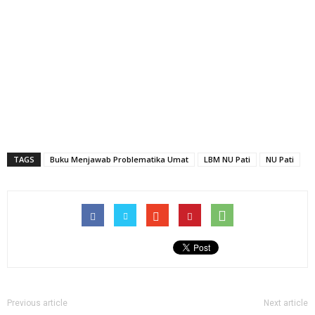
TAGS
Buku Menjawab Problematika Umat
LBM NU Pati
NU Pati
Previous article
Next article