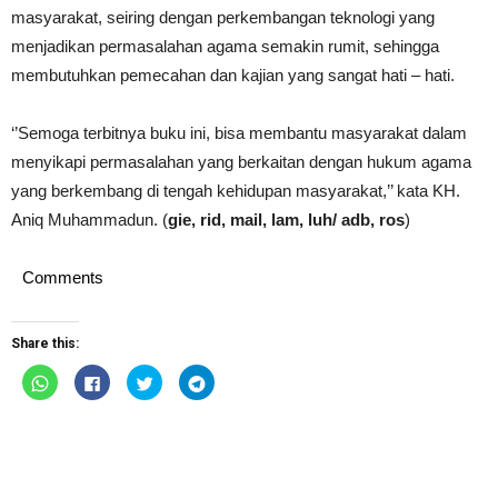
masyarakat, seiring dengan perkembangan teknologi yang
menjadikan permasalahan agama semakin rumit, sehingga
membutuhkan pemecahan dan kajian yang sangat hati – hati.
‘’Semoga terbitnya buku ini, bisa membantu masyarakat dalam
menyikapi permasalahan yang berkaitan dengan hukum agama
yang berkembang di tengah kehidupan masyarakat,’’ kata KH.
Aniq Muhammadun. (
gie, rid, mail, lam, luh/ adb, ros
)
Comments
Share this:
Click
Click
Click
Click
to
to
to
to
share
share
share
share
on
on
on
on
WhatsApp
Facebook
Twitter
Telegram
(Opens
(Opens
(Opens
(Opens
in
in
in
in
new
new
new
new
window)
window)
window)
window)