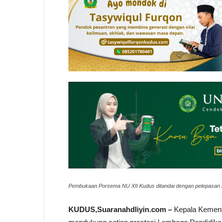
Pembukaan Porsema NU XII Kudus ditandai dengan pelepasan 
KUDUS,Suaranahdliyin.com –
Kepala Kement