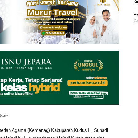
Ki
P
P
balon
erian Agama (Kemenag) Kabupaten Kudus H. Suhadi