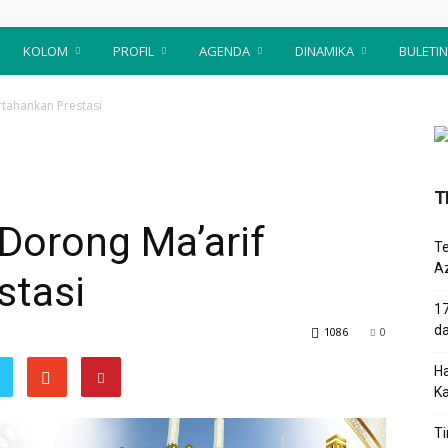
KOLOM
PROFIL
AGENDA
DINAMIKA
BULETIN
tahankan Prestasi
T
orong Ma’arif
T
Az
stasi
17
d
1086
0
Ha
K
Ti