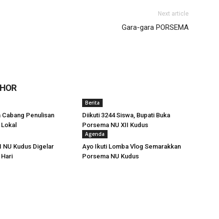
Next article
Gara-gara PORSEMA
THOR
Berita
ra Cabang Penulisan
Diikuti 3244 Siswa, Bupati Buka
i Lokal
Porsema NU XII Kudus
Agenda
I NU Kudus Digelar
Ayo Ikuti Lomba Vlog Semarakkan
 Hari
Porsema NU Kudus