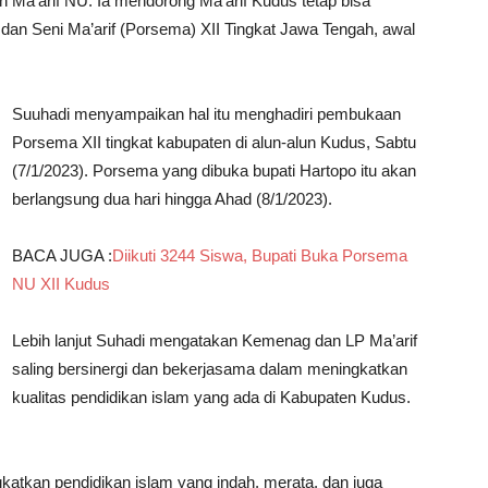
 Ma’arif NU. Ia mendorong Ma’arif Kudus tetap bisa
n Seni Ma’arif (Porsema) XII Tingkat Jawa Tengah, awal
Suuhadi menyampaikan hal itu menghadiri pembukaan
Porsema XII tingkat kabupaten di alun-alun Kudus, Sabtu
(7/1/2023). Porsema yang dibuka bupati Hartopo itu akan
berlangsung dua hari hingga Ahad (8/1/2023).
BACA JUGA :
Diikuti 3244 Siswa, Bupati Buka Porsema
NU XII Kudus
Lebih lanjut Suhadi mengatakan Kemenag dan LP Ma’arif
saling bersinergi dan bekerjasama dalam meningkatkan
kualitas pendidikan islam yang ada di Kabupaten Kudus.
atkan pendidikan islam yang indah, merata, dan juga