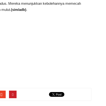
Kudus. Mereka menunjukkan kebolehannya memecah
 mulut.
(sim/adb)
.