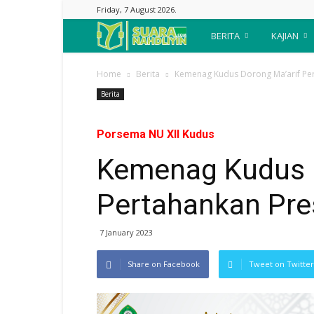
Friday, 7 August 2026.
Suara
BERITA
KAJIAN
Nahdliyin
Home
Berita
Kemenag Kudus Dorong Ma’arif Per
Berita
Porsema NU XII Kudus
Kemenag Kudus D
Pertahankan Pre
7 January 2023
Share on Facebook
Tweet on Twitter