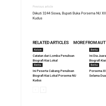
Previous article
Diikuti 3244 Siswa, Bupati Buka Porsema NU XII
Kudus
RELATED ARTICLES
MORE FROM AU
Kolom
Berita
Catatan dari Lomba Penulisan
Ini Dia Jua
Biografi Kiai Lokal
Biografi Kia
Berita
Berita
Ini Peserta Cabang Penulisan
Porsema XI
Biografi Kiai Lokal Porsema NU
Selama Dua
Kudus