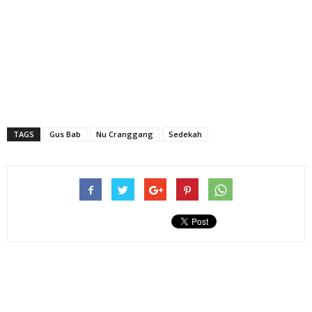
TAGS
Gus Bab
Nu Cranggang
Sedekah