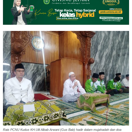
Rais PCNU Kudus KH.Ulil Albab Arwani (Gus Bab) hadir dalam mujahadah dan doa