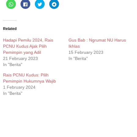
Click
Click
Click
Click
to
to
to
to
share
share
share
share
on
on
on
on
WhatsApp
Facebook
Twitter
Telegram
(Opens
(Opens
(Opens
(Opens
in
in
in
in
new
new
new
new
Related
window)
window)
window)
window)
Hadapi Pemilu 2024, Rais
Gus Bab : Ngrumat NU Harus
PCNU Kudus Ajak Pilih
Ikhlas
Pemimpin yang Adil
15 February 2023
21 February 2023
In "Berita"
In "Berita"
Rais PCNU Kudus: Pilih
Pemimpin Hukumnya Wajib
1 February 2024
In "Berita"