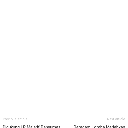
Previous article
Next article
Didukung LP Ma’arif Banyumas,
Beragam Lomba Meriahkan