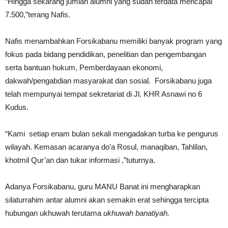
“Hingga sekarang jumlah alumni yang sudah terdata mencapai
7.500,”terang Nafis.
Nafis menambahkan Forsikabanu memiliki banyak program yang
fokus pada bidang pendidikan, penelitian dan pengembangan
serta bantuan hukum, Pemberdayaan ekonomi,
dakwah/pengabdian masyarakat dan sosial. Forsikabanu juga
telah mempunyai tempat sekretariat di Jl. KHR Asnawi no 6
Kudus.
“Kami setiap enam bulan sekali mengadakan turba ke pengurus
wilayah. Kemasan acaranya do’a Rosul, manaqiban, Tahlilan,
khotmil Qur’an dan tukar informasi ,”tuturnya.
Adanya Forsikabanu, guru MANU Banat ini mengharapkan
silaturrahim antar alumni akan semakin erat sehingga tercipta
hubungan ukhuwah terutama
ukhuwah banatiyah.