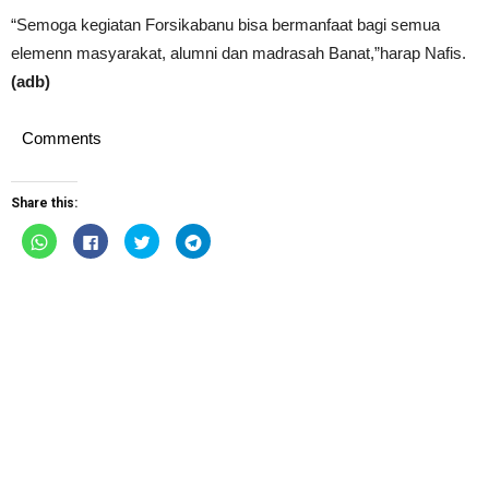
“Semoga kegiatan Forsikabanu bisa bermanfaat bagi semua
elemenn masyarakat, alumni dan madrasah Banat,”harap Nafis.
(adb)
Comments
Share this:
Click
Click
Click
Click
to
to
to
to
share
share
share
share
on
on
on
on
WhatsApp
Facebook
Twitter
Telegram
(Opens
(Opens
(Opens
(Opens
in
in
in
in
new
new
new
new
window)
window)
window)
window)