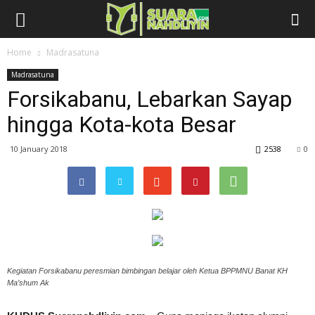
Home
Madrasatuna
Madrasatuna
Forsikabanu, Lebarkan Sayap
hingga Kota-kota Besar
10 January 2018
2538
0
Kegiatan Forsikabanu peresmian bimbingan belajar oleh Ketua BPPMNU Banat KH
Ma’shum Ak