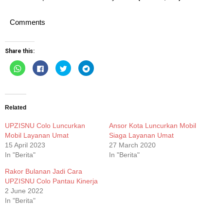
Comments
Share this:
Click
Click
Click
Click
to
to
to
to
share
share
share
share
on
on
on
on
WhatsApp
Facebook
Twitter
Telegram
(Opens
(Opens
(Opens
(Opens
in
in
in
in
new
new
new
new
Related
window)
window)
window)
window)
UPZISNU Colo Luncurkan
Ansor Kota Luncurkan Mobil
Mobil Layanan Umat
Siaga Layanan Umat
15 April 2023
27 March 2020
In "Berita"
In "Berita"
Rakor Bulanan Jadi Cara
UPZISNU Colo Pantau Kinerja
2 June 2022
In "Berita"