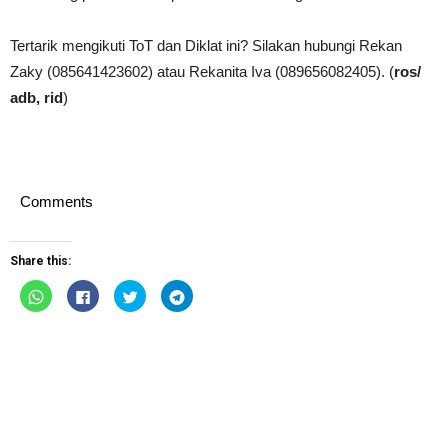
Tertarik mengikuti ToT dan Diklat ini? Silakan hubungi Rekan
Zaky (085641423602) atau Rekanita Iva (089656082405). (
ros/
adb, rid
)
Comments
Share this:
Click
Click
Click
Click
to
to
to
to
share
share
share
share
on
on
on
on
WhatsApp
Facebook
Twitter
Telegram
(Opens
(Opens
(Opens
(Opens
in
in
in
in
new
new
new
new
window)
window)
window)
window)