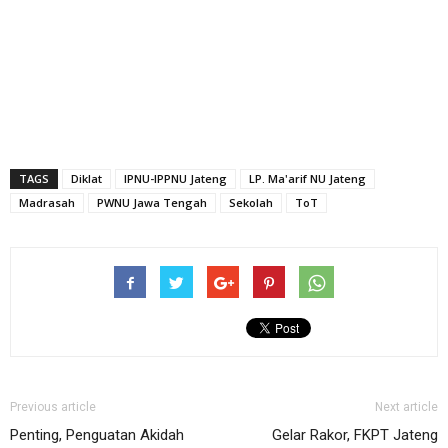
TAGS
Diklat
IPNU-IPPNU Jateng
LP. Ma'arif NU Jateng
Madrasah
PWNU Jawa Tengah
Sekolah
ToT
Previous article
Next article
Penting, Penguatan Akidah
Gelar Rakor, FKPT Jateng