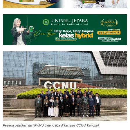
Peserta pelatihan dari PWNU Jateng tiba di kampus CCNU Tiongkok