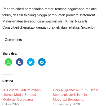
Peserta diberi pembekalan materi tentang bagaimana melatih
fokus, desain thinking hingga pembuatan problem statement.
Materi-materi tersebut disampaikan oleh Kinan Nasanti
Consultant dilengkapi dengan praktek dan refleksi.
(rid/adb)
Comments
Share this:
Click
Click
Click
Click
to
to
to
to
share
share
share
share
on
on
on
on
WhatsApp
Facebook
Twitter
Telegram
(Opens
(Opens
(Opens
(Opens
in
in
in
in
new
new
new
new
Related
window)
window)
window)
window)
30 Peserta Ikuti Pelatihan
Hery Nugroho: RPP PAI Harus
Literasi Media Berbasis
Memasukkan Nilai-nilai
Moderasi Beragama
Moderasi Beragama
8 July 2022
14 February 2020